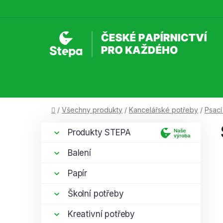
Přejít
na
obsah
Domů
/
Všechny produkty
/
Kancelářské potřeby
/
Psací
P
K
Přeskočit
Produkty STEPA
a
kategorie
o
t
s
Balení
e
t
g
Papír
r
o
a
r
Školní potřeby
i
n
e
Kreativní potřeby
n