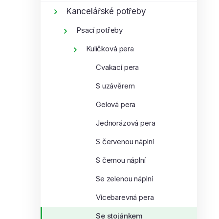
í
Kancelářské potřeby
p
Psací potřeby
a
n
Kuličková pera
e
Cvakací pera
l
S uzávěrem
Gelová pera
Jednorázová pera
S červenou náplní
S černou náplní
Se zelenou náplní
Vícebarevná pera
Se stojánkem