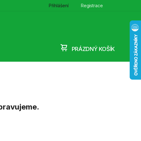
Přihlášení
Registrace
PRÁZDNÝ KOŠÍK
NÁKUPNÍ
KOŠÍK
ipravujeme.