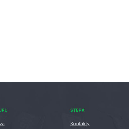
UPU
STEPA
va
Kontakty