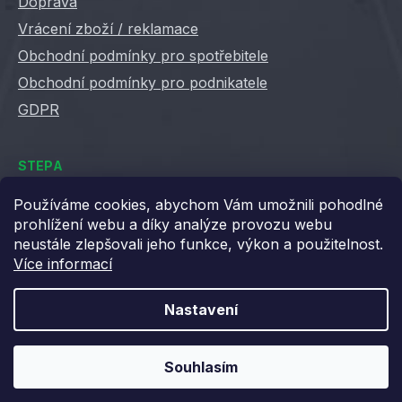
Doprava
Vrácení zboží / reklamace
Obchodní podmínky pro spotřebitele
Obchodní podmínky pro podnikatele
GDPR
STEPA
Kontakty
Používáme cookies, abychom Vám umožnili pohodlné
prohlížení webu a díky analýze provozu webu
Kariéra ve Stepě
neustále zlepšovali jeho funkce, výkon a použitelnost.
Věrnostní slevy
Více informací
Velkoobchod / B2B
XML feedy
Nastavení
Blog STEPA
Souhlasím
Vytvořil Shoptet
Copyright 2026
Stepa
. Všechna práva vyhrazena.