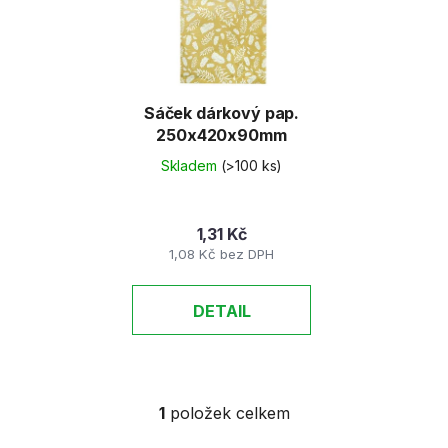
d
s
u
p
k
r
t
o
ů
d
Sáček dárkový pap.
250x420x90mm
u
k
Skladem
(>100 ks)
t
ů
1,31 Kč
1,08 Kč bez DPH
DETAIL
1
položek celkem
O
v