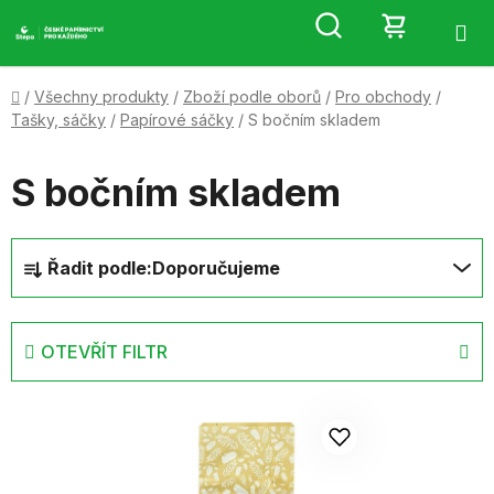
Přejít
Hledat
NÁKUP
na
obsah
KOŠÍK
Domů
/
Všechny produkty
/
Zboží podle oborů
/
Pro obchody
/
Tašky, sáčky
/
Papírové sáčky
/
S bočním skladem
S bočním skladem
Ř
Řadit podle:
Doporučujeme
a
z
e
OTEVŘÍT FILTR
n
í
V
p
ý
r
p
o
i