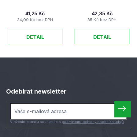
41,25 Kč
42,35 Kč
34,09 Kč bez DPH
35 Kč bez DPH
DETAIL
DETAIL
Z
á
Odebírat newsletter
p
a
t
í
Vložením e-mailu souhlasíte s
podmínkami ochrany osobních údajů