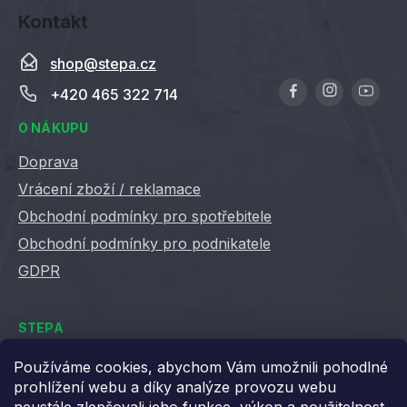
Kontakt
shop
@
stepa.cz
+420 465 322 714
O NÁKUPU
Doprava
Vrácení zboží / reklamace
Obchodní podmínky pro spotřebitele
Obchodní podmínky pro podnikatele
GDPR
STEPA
Kontakty
Používáme cookies, abychom Vám umožnili pohodlné
prohlížení webu a díky analýze provozu webu
Kariéra ve Stepě