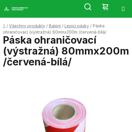
Přejít
Hledat
NÁKUP
na
obsah
KOŠÍK
Domů
/
Všechny produkty
/
Balení
/
Lepicí pásky
/
Páska
ohraničovací (výstražná) 80mmx200m /červená-bílá/
Páska ohraničovací
(výstražná) 80mmx200m
/červená-bílá/