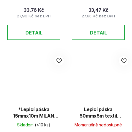
33,76 Kč
33,47 Kč
27,90 Kč bez DPH
27,66 Kč bez DPH
DETAIL
DETAIL
*Lepicí páska
Lepicí páska
15mmx10m MILAN
50mmx5m textil
oboustranná
oboustranná
Skladem
(>10 ks)
Momentálně nedostupné
kobercová 468.48k