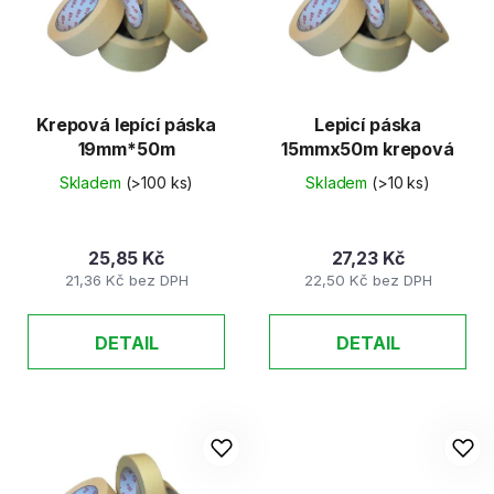
d
s
u
p
k
r
t
o
ů
d
Krepová lepící páska
Lepicí páska
19mm*50m
15mmx50m krepová
u
k
Skladem
(>100 ks)
Skladem
(>10 ks)
t
ů
25,85 Kč
27,23 Kč
21,36 Kč bez DPH
22,50 Kč bez DPH
DETAIL
DETAIL