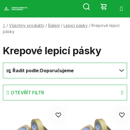
Přejít
Hledat
NÁKUP
na
obsah
KOŠÍK
Domů
/
Všechny produkty
/
Balení
/
Lepicí pásky
/
Krepové lepicí
pásky
Krepové lepicí pásky
Ř
Řadit podle:
Doporučujeme
a
z
e
OTEVŘÍT FILTR
n
í
V
p
ý
r
p
o
i