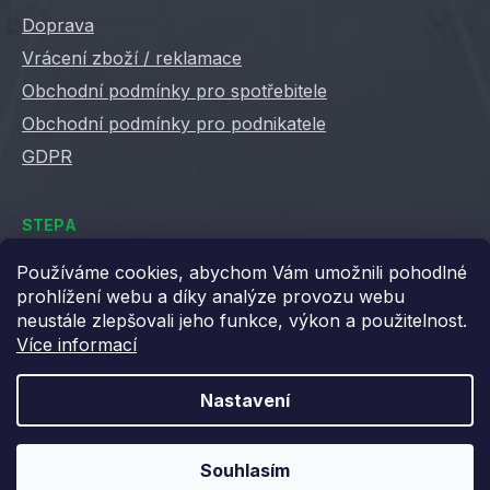
Doprava
Vrácení zboží / reklamace
Obchodní podmínky pro spotřebitele
Obchodní podmínky pro podnikatele
GDPR
STEPA
Kontakty
Používáme cookies, abychom Vám umožnili pohodlné
prohlížení webu a díky analýze provozu webu
Kariéra ve Stepě
neustále zlepšovali jeho funkce, výkon a použitelnost.
Věrnostní slevy
Více informací
Velkoobchod / B2B
XML feedy
Nastavení
Blog STEPA
Souhlasím
Vytvořil Shoptet