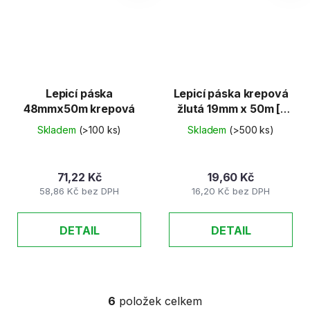
Lepicí páska
Lepicí páska krepová
48mmx50m krepová
žlutá 19mm x 50m [1
ks]
Skladem
(>100 ks)
Skladem
(>500 ks)
71,22 Kč
19,60 Kč
58,86 Kč bez DPH
16,20 Kč bez DPH
DETAIL
DETAIL
6
položek celkem
O