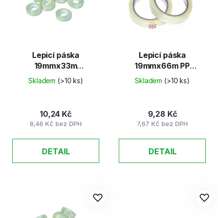
d
s
u
p
k
r
t
o
ů
d
Lepicí páska
Lepicí páska
19mmx33m
19mmx66m PP
u
Transparentní
Transparentní
k
Skladem
(>10 ks)
Skladem
(>10 ks)
t
ů
10,24 Kč
9,28 Kč
8,46 Kč bez DPH
7,67 Kč bez DPH
DETAIL
DETAIL