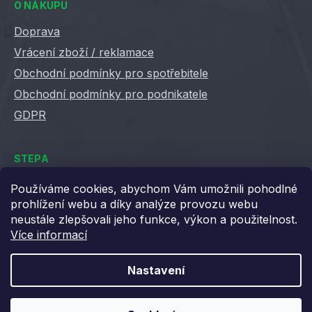
O NÁKUPU
Doprava
Vrácení zboží / reklamace
Obchodní podmínky pro spotřebitele
Obchodní podmínky pro podnikatele
GDPR
STEPA
Kontakty
Používáme cookies, abychom Vám umožnili pohodlné
prohlížení webu a díky analýze provozu webu
Kariéra ve Stepě
neustále zlepšovali jeho funkce, výkon a použitelnost.
Věrnostní slevy
Více informací
Velkoobchod / B2B
XML feedy
Nastavení
Blog STEPA