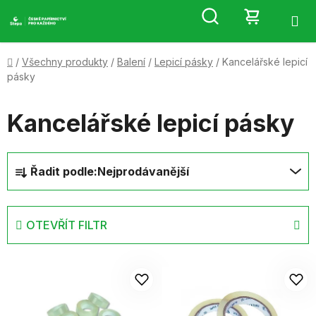
Přejít
Hledat
NÁKUP
na
obsah
KOŠÍK
Domů
/
Všechny produkty
/
Balení
/
Lepicí pásky
/
Kancelářské lepicí
pásky
Kancelářské lepicí pásky
Ř
Řadit podle:
Nejprodávanější
a
z
e
OTEVŘÍT FILTR
n
í
V
p
ý
r
p
o
i