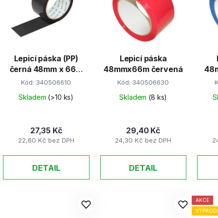
s
p
r
Lepicí páska (PP)
Lepicí páska
o
černá 48mm x 66m
48mmx66m červená
48
d
[1 ks]
Kód:
340506610
Kód:
340506630
u
k
Skladem
(>10 ks)
Skladem
(8 ks)
S
t
ů
27,35 Kč
29,40 Kč
22,60 Kč bez DPH
24,30 Kč bez DPH
2
DETAIL
DETAIL
AKCE
VÝPROD