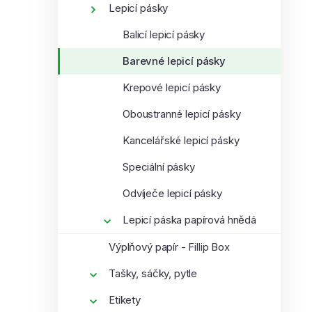
Lepicí pásky
í
i
p
Balicí lepicí pásky
a
Barevné lepicí pásky
n
e
Krepové lepicí pásky
l
Oboustranné lepicí pásky
Kancelářské lepicí pásky
Speciální pásky
Odvíječe lepicí pásky
Lepicí páska papírová hnědá
Výplňový papír - Fillip Box
Tašky, sáčky, pytle
Etikety