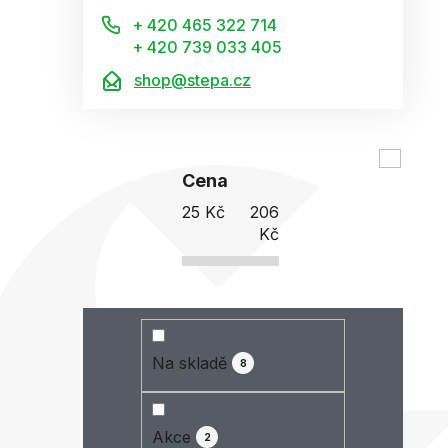
+ 420 465 322 714
+ 420 739 033 405
shop@stepa.cz
Cena
25
Kč
206
Kč
Na skladě
8
Akce
2