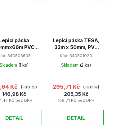
Lepicí páska
Lepicí páska TESA,
0mmx66m PVC
33m x 50mm, PVC
výstražná P
modrá
Kód:
340506605
Kód:
340501020
Skladem
(1 ks)
Skladem
(2 ks)
1,64 Kč
295,71 Kč
(–30 %)
(–30 %)
146,98 Kč
205,35 Kč
21,47 Kč bez DPH
169,71 Kč bez DPH
DETAIL
DETAIL