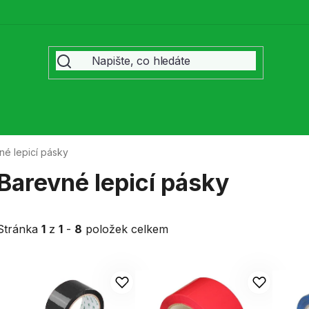
né lepicí pásky
Barevné lepicí pásky
Stránka
1
z
1
-
8
položek celkem
V
ý
p