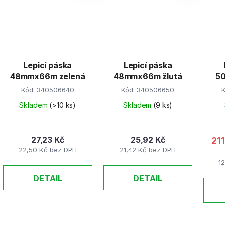
Lepicí páska
Lepicí páska
48mmx66m zelená
48mmx66m žlutá
5
Kód:
340506640
Kód:
340506650
Skladem
(>10 ks)
Skladem
(9 ks)
27,23 Kč
25,92 Kč
21
22,50 Kč bez DPH
21,42 Kč bez DPH
1
DETAIL
DETAIL