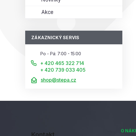
Akce
ZÁKAZNICKÝ SERVIS
Po - Pá: 7:00 - 15:00
+ 420 465 322 714
+ 420 739 033 405
shop@stepa.cz
Z
á
O NÁK
Kontakt