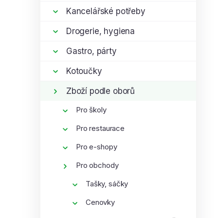
í
Kancelářské potřeby
p
Drogerie, hygiena
a
n
Gastro, párty
e
l
Kotoučky
Zboží podle oborů
Pro školy
Pro restaurace
Pro e-shopy
Pro obchody
Tašky, sáčky
Cenovky