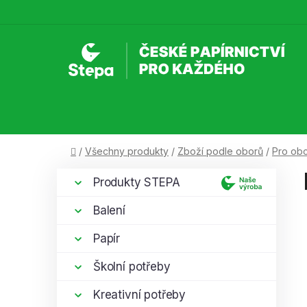
Přejít
na
obsah
Domů
/
Všechny produkty
/
Zboží podle oborů
/
Pro ob
P
K
Přeskočit
Produkty STEPA
a
kategorie
o
t
s
Balení
e
t
g
Papír
r
o
a
r
Školní potřeby
i
n
e
Kreativní potřeby
n