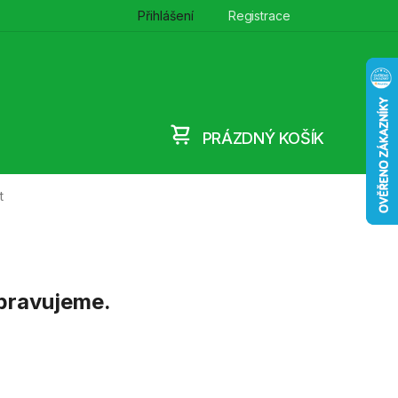
Přihlášení
Registrace
PRÁZDNÝ KOŠÍK
NÁKUPNÍ
t
KOŠÍK
ipravujeme.