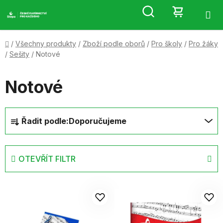
Přejít
Hledat
NÁKUP
na
obsah
KOŠÍK
Domů
/
Všechny produkty
/
Zboží podle oborů
/
Pro školy
/
Pro žáky
/
Sešity
/
Notové
Notové
Ř
Řadit podle:
Doporučujeme
a
z
e
OTEVŘÍT FILTR
n
í
V
p
ý
r
p
o
i