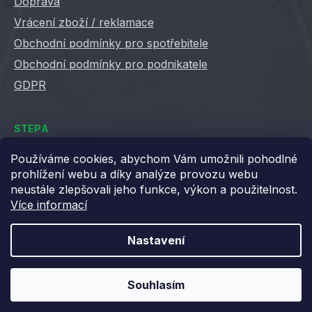
Doprava
Vrácení zboží / reklamace
Obchodní podmínky pro spotřebitele
Obchodní podmínky pro podnikatele
GDPR
STEPA
Kontakty
Používáme cookies, abychom Vám umožnili pohodlné
prohlížení webu a díky analýze provozu webu
Kariéra ve Stepě
neustále zlepšovali jeho funkce, výkon a použitelnost.
Věrnostní slevy
Více informací
Velkoobchod / B2B
XML feedy
Nastavení
Blog STEPA
Souhlasím
Vytvořil Shoptet
Copyright 2026
Stepa
. Všechna práva vyhrazena.