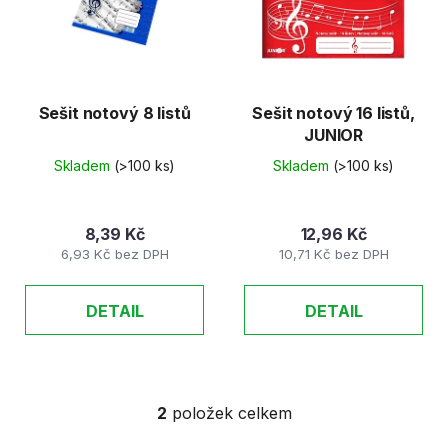
d
s
u
p
k
r
t
o
ů
d
Sešit notový 8 listů
Sešit notový 16 listů,
JUNIOR
u
k
Skladem
(>100 ks)
Skladem
(>100 ks)
t
ů
8,39 Kč
12,96 Kč
6,93 Kč bez DPH
10,71 Kč bez DPH
DETAIL
DETAIL
2
položek celkem
O
v