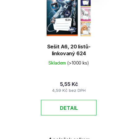
o
i
d
s
u
p
k
r
t
o
ů
d
Sešit A6, 20 listů-
linkovaný 624
u
k
Skladem
(>1000 ks)
t
ů
5,55 Kč
4,59 Kč bez DPH
DETAIL