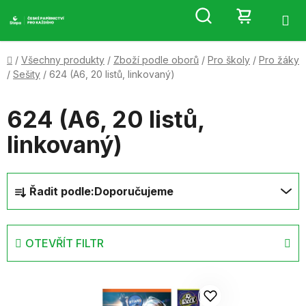
Přejít
Hledat
NÁKUP
na
obsah
KOŠÍK
Domů
/
Všechny produkty
/
Zboží podle oborů
/
Pro školy
/
Pro žáky
/
Sešity
/
624 (A6, 20 listů, linkovaný)
624 (A6, 20 listů,
linkovaný)
Ř
Řadit podle:
Doporučujeme
a
z
e
OTEVŘÍT FILTR
n
í
V
p
ý
r
p