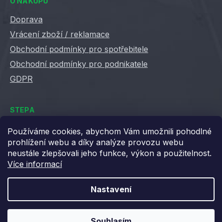
O NÁKUPU
Doprava
Vrácení zboží / reklamace
Obchodní podmínky pro spotřebitele
Obchodní podmínky pro podnikatele
GDPR
STEPA
Kontakty
Používáme cookies, abychom Vám umožnili pohodlné
prohlížení webu a díky analýze provozu webu
Kariéra ve Stepě
neustále zlepšovali jeho funkce, výkon a použitelnost.
Věrnostní slevy
Více informací
Velkoobchod / B2B
XML feedy
Nastavení
Blog STEPA
Souhlasím