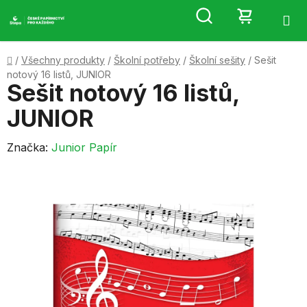
Přejít
Hledat
NÁKUP
na
obsah
KOŠÍK
Domů
/
Všechny produkty
/
Školní potřeby
/
Školní sešity
/
Sešit
notový 16 listů, JUNIOR
Sešit notový 16 listů,
JUNIOR
Značka:
Junior Papír