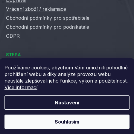
Doprava
Vrácení zboží / reklamace
Obchodní podmínky pro spotřebitele
Obchodní podmínky pro podnikatele
GDPR
STEPA
Kontakty
Používáme cookies, abychom Vám umožnili pohodlné
prohlížení webu a díky analýze provozu webu
Kariéra ve Stepě
neustále zlepšovali jeho funkce, výkon a použitelnost.
Věrnostní slevy
Více informací
Velkoobchod / B2B
XML feedy
Nastavení
Blog STEPA
Souhlasím
Vytvořil Shoptet
Copyright 2026
Stepa
. Všechna práva vyhrazena.