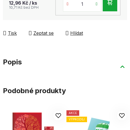
DO
12,96 Kč
/ ks
10,71 Kč bez DPH
KOŠ
Tisk
Zeptat se
Hlídat
Popis
Podobné produkty
AKCE
VÝPRODEJ