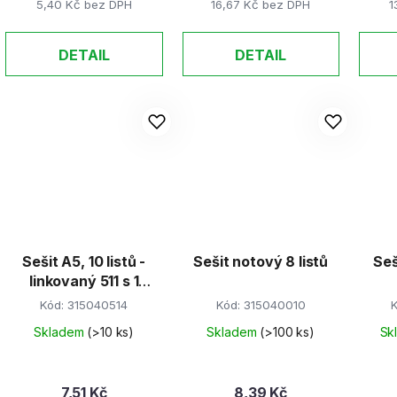
5,40 Kč bez DPH
16,67 Kč bez DPH
1
DETAIL
DETAIL
Sešit A5, 10 listů -
Sešit notový 8 listů
Seš
linkovaný 511 s 1
pomocnou linkou
Kód:
315040514
Kód:
315040010
Skladem
(>10 ks)
Skladem
(>100 ks)
Sk
7,51 Kč
8,39 Kč