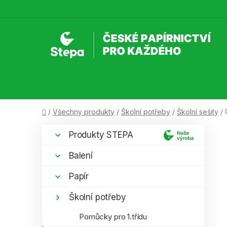
Přejít
na
obsah
Domů
/
Všechny produkty
/
Školní potřeby
/
Školní sešity
/
P
K
Přeskočit
Produkty STEPA
a
kategorie
o
t
s
Balení
e
t
g
Papír
r
o
a
r
Školní potřeby
i
n
Pomůcky pro 1.třídu
e
n