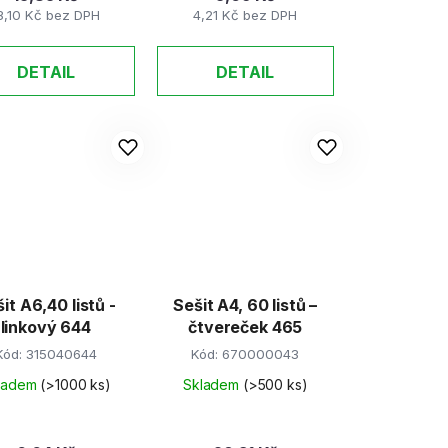
3,10 Kč bez DPH
4,21 Kč bez DPH
DETAIL
DETAIL
it A6,40 listů -
Sešit A4, 60 listů –
linkový 644
čtvereček 465
Kód:
315040644
Kód:
670000043
ladem
(>1000 ks)
Skladem
(>500 ks)