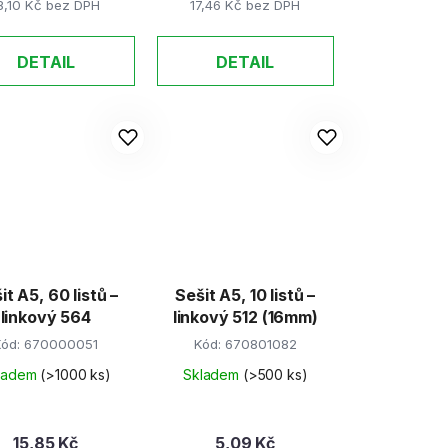
3,10 Kč bez DPH
17,46 Kč bez DPH
DETAIL
DETAIL
it A5, 60 listů –
Sešit A5, 10 listů –
linkový 564
linkový 512 (16mm)
Kód:
670000051
Kód:
670801082
ladem
(>1000 ks)
Skladem
(>500 ks)
15,85 Kč
5,09 Kč