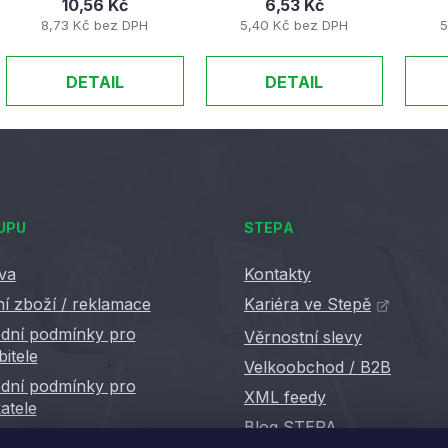
10,56 Kč
6,53 Kč
8,73 Kč bez DPH
5,40 Kč bez DPH
5
DETAIL
DETAIL
UPU
STEPA
va
Kontakty
í zboží / reklamace
Kariéra ve Stepě
dní podmínky pro
Věrnostní slevy
bitele
Velkoobchod / B2B
dní podmínky pro
XML feedy
atele
Blog STEPA