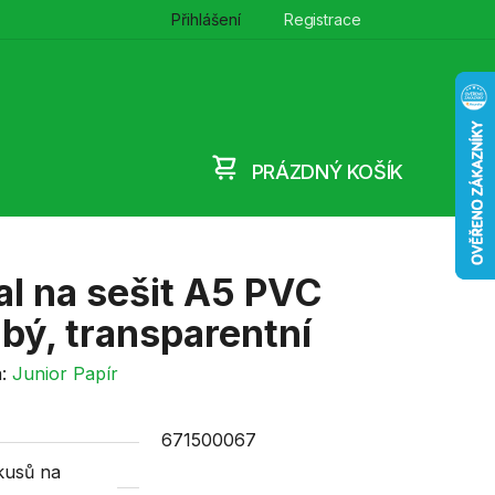
Přihlášení
Registrace
PRÁZDNÝ KOŠÍK
NÁKUPNÍ
KOŠÍK
l na sešit A5 PVC
bý, transparentní
a:
Junior Papír
671500067
kusů na