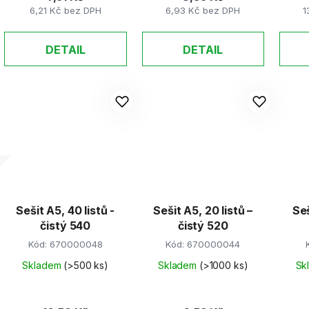
6,21 Kč bez DPH
6,93 Kč bez DPH
1
DETAIL
DETAIL
Sešit A5, 40 listů -
Sešit A5, 20 listů –
Seš
čistý 540
čistý 520
Kód:
670000048
Kód:
670000044
Skladem
(>500 ks)
Skladem
(>1000 ks)
Sk