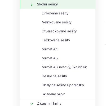
í
Školní sešity
p
Linkované sešity
a
n
Nelinkované sešity
e
Čtverečkované sešity
l
Tečkované sešity
formát A4
formát A5
formát A6, notový, úkolníček
Desky na sešity
Obaly na sešity a podložky
Skládaný papír
Záznamní knihy