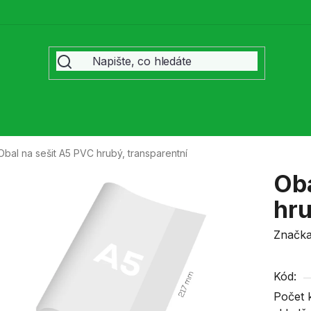
Obal na sešit A5 PVC hrubý, transparentní
Oba
hru
Značk
Kód:
Počet 