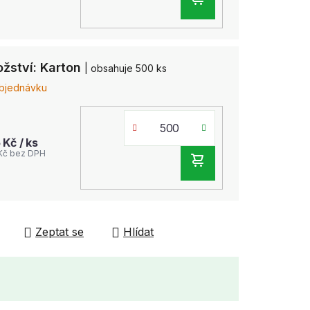
DO
KOŠÍKU
žství: Karton
| obsahuje 500 ks
bjednávku
5 Kč
/ ks
Kč bez DPH
DO
KOŠÍKU
Zeptat se
Hlídat