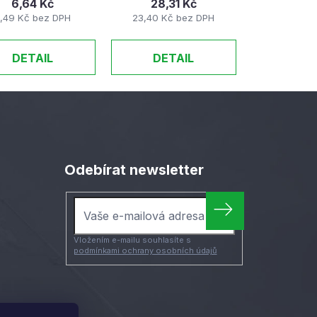
6,64 Kč
28,31 Kč
,49 Kč bez DPH
23,40 Kč bez DPH
DETAIL
DETAIL
Odebírat newsletter
Vložením e-mailu souhlasíte s
podmínkami ochrany osobních údajů