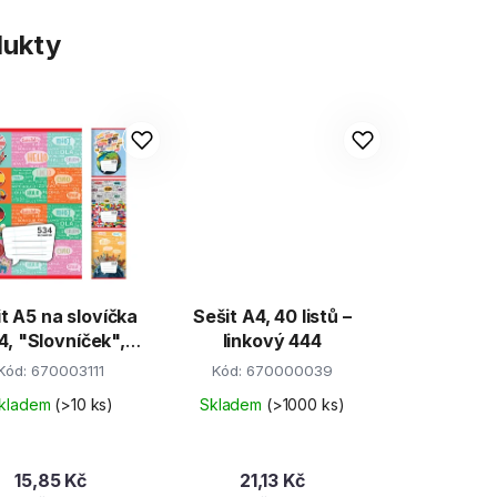
dukty
ovíčka
Sešit A4, 40 listů –
4, "Slovníček",
linkový 444
Junior
Kód:
670003111
Kód:
670000039
kladem
(>10 ks)
Skladem
(>1000 ks)
15,85 Kč
21,13 Kč