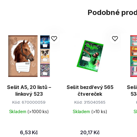
Podobné pro
Sešit A5, 20 listů –
Sešit bezdřevý 565
Sešit A5 na sl
linkový 523
čtvereček
53
Kód:
670000059
Kód:
315040565
Skladem
(>1000 ks)
Skladem
(>10 ks)
S
6,53 Kč
20,17 Kč