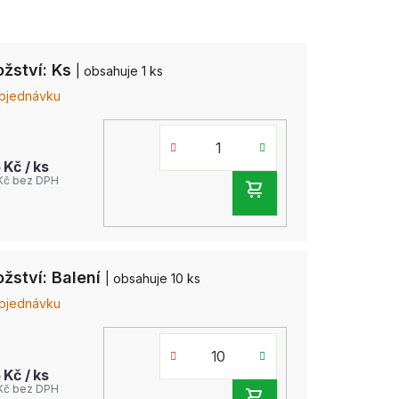
žství: Ks
| obsahuje 1 ks
bjednávku
5 Kč
/ ks
Kč bez DPH
DO
KOŠÍKU
žství: Balení
| obsahuje 10 ks
bjednávku
5 Kč
/ ks
Kč bez DPH