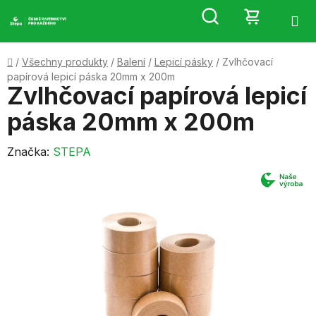
Přejít
Hledat
NÁKUP
na
obsah
KOŠÍK
Domů
/
Všechny produkty
/
Balení
/
Lepicí pásky
/
Zvlhčovací
papírová lepicí páska 20mm x 200m
Zvlhčovací papírová lepicí
páska 20mm x 200m
Značka:
STEPA