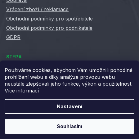
Doprava
Vrácení zboží / reklamace
Obchodní podmínky pro spotřebitele
Obchodní podmínky pro podnikatele
GDPR
STEPA
Kontakty
Používáme cookies, abychom Vám umožnili pohodlné
prohlížení webu a díky analýze provozu webu
Kariéra ve Stepě
neustále zlepšovali jeho funkce, výkon a použitelnost.
Věrnostní slevy
Více informací
Velkoobchod / B2B
XML feedy
Nastavení
Blog STEPA
Souhlasím
Vytvořil Shoptet
Copyright 2026
Stepa
. Všechna práva vyhrazena.