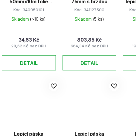
50mmx10m folie
75mm s brzdou
lepi
oboustranná
Kód:
340950101
Kód:
341127500
Kó
kobercová
Skladem
(>10 ks)
Skladem
(5 ks)
S
34,63 Kč
803,85 Kč
28,62 Kč bez DPH
664,34 Kč bez DPH
1
DETAIL
DETAIL
Lepicí páska
Lepicí páska