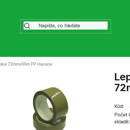
páska 72mmx66m PP Havana
Lep
72
Kód:
Počet 
skladě: