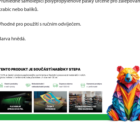
Průhledné samolepicí polypropylenové pásky určené pro zalepován
krabic nebo balíků.
Vhodné pro použití s ručním odvíječem.
Barva hnědá.