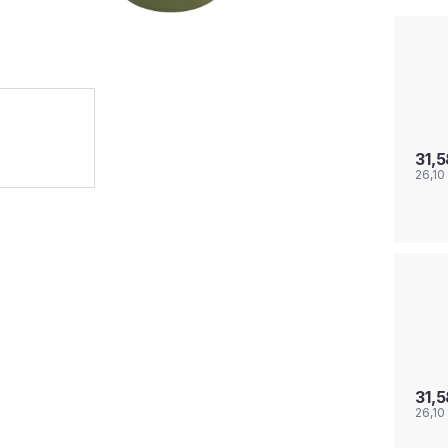
31,
26,10
31,
26,10