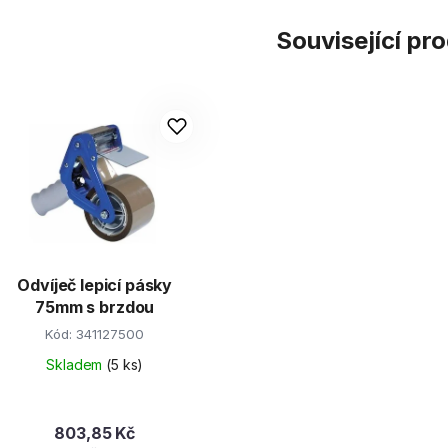
Související pr
Odvíječ lepicí pásky
75mm s brzdou
Kód:
341127500
Skladem
(5 ks)
803,85 Kč