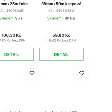
mmx25m folie
38mmx50m krepová
oboustranná
Kód:
340950251
Kód:
340813850
kobercová
Skladem
(9 ks)
Skladem
(>10 ks)
106,30 Kč
59,80 Kč
7,85 Kč bez DPH
49,42 Kč bez DPH
DETAIL
DETAIL