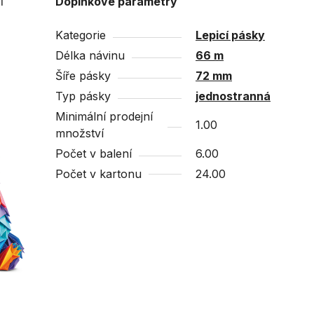
í
Doplňkové parametry
Kategorie
Lepicí pásky
Délka návinu
66 m
Šíře pásky
72 mm
Typ pásky
jednostranná
Minimální prodejní
1.00
množství
Počet v balení
6.00
Počet v kartonu
24.00