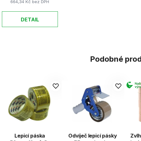
664,34 Kč bez DPH
DETAIL
Podobné pro
Lepicí páska
Odvíječ lepicí pásky
Zvlh