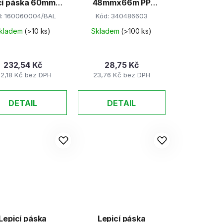
cí páska 60mm x
48mmx66m PP
200m
Transparent
d:
160060004/BAL
Kód:
340486603
SOLVENT
kladem
(>10 ks)
Skladem
(>100 ks)
232,54 Kč
28,75 Kč
92,18 Kč bez DPH
23,76 Kč bez DPH
DETAIL
DETAIL
Lepicí páska
Lepicí páska