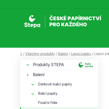
Přejít
na
obsah
Domů
/
Všechny produkty
/
Balení
/
Lepicí pásky
/
Lepicí 
P
K
Přeskočit
Produkty STEPA
a
kategorie
o
t
s
Balení
e
t
g
Dárkové balicí papíry
r
o
a
Balicí papíry
r
i
n
Fixační fólie
e
n