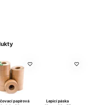
dukty
čovací papírová
Lepicí páska