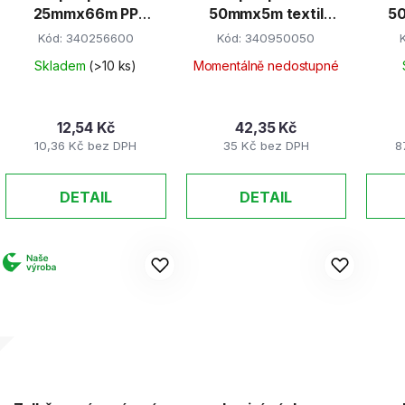
25mmx66m PP
50mmx5m textil
50
transparentní
oboustranná
Kód:
340256600
Kód:
340950050
kobercová 468.48k
Skladem
(>10 ks)
Momentálně nedostupné
12,54 Kč
42,35 Kč
10,36 Kč bez DPH
35 Kč bez DPH
8
DETAIL
DETAIL