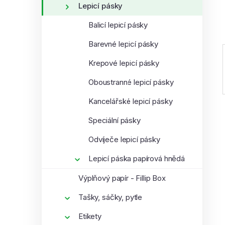
Lepicí pásky
í
p
Balicí lepicí pásky
a
Barevné lepicí pásky
n
e
Krepové lepicí pásky
l
Oboustranné lepicí pásky
Kancelářské lepicí pásky
Speciální pásky
Odvíječe lepicí pásky
Lepicí páska papírová hnědá
Výplňový papír - Fillip Box
Tašky, sáčky, pytle
Etikety