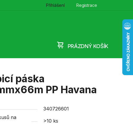
Přihlášení
Registrace
PRÁZDNÝ KOŠÍK
NÁKUPNÍ
KOŠÍK
icí páska
mmx66m PP Havana
340726601
kusů na
>10 ks