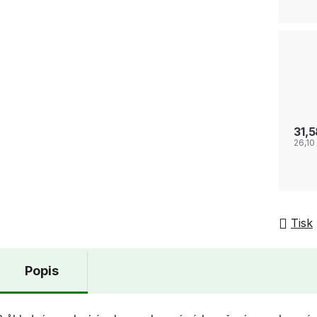
31,
26,10
Tisk
Popis