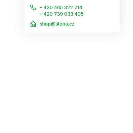
+ 420 465 322 714
+ 420 739 033 405
shop@stepa.cz