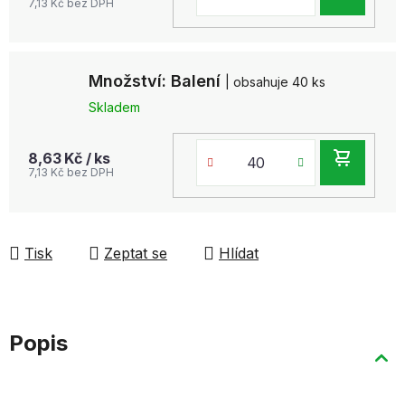
7,13 Kč bez DPH
KOŠ
Množství: Balení
| obsahuje 40 ks
Skladem
DO
8,63 Kč
/ ks
7,13 Kč bez DPH
KOŠ
Tisk
Zeptat se
Hlídat
Popis