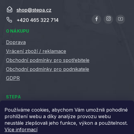
shop
@
stepa.cz
+420 465 322 714
O NÁKUPU
Doprava
Vrácení zboží / reklamace
Obchodní podmínky pro spotřebitele
Obchodní podmínky pro podnikatele
GDPR
STEPA
Kontakty
Používáme cookies, abychom Vám umožnili pohodlné
prohlížení webu a díky analýze provozu webu
Kariéra ve Stepě
neustále zlepšovali jeho funkce, výkon a použitelnost.
Věrnostní slevy
Více informací