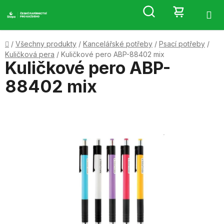
Přejít
Hledat
NÁKUP
na
obsah
KOŠÍK
Domů
/
Všechny produkty
/
Kancelářské potřeby
/
Psací potřeby
/
Kuličková pera
/
Kuličkové pero ABP-88402 mix
Kuličkové pero ABP-
88402 mix