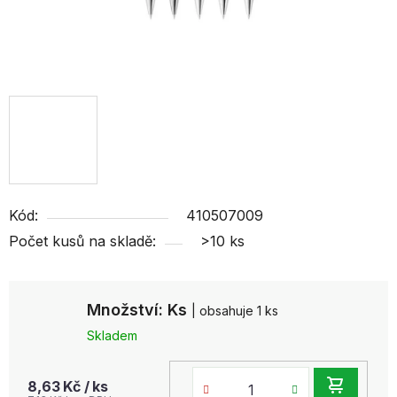
Kód:
410507009
Počet kusů na skladě:
>10 ks
Množství: Ks
| obsahuje 1 ks
Skladem
DO
8,63 Kč
/ ks