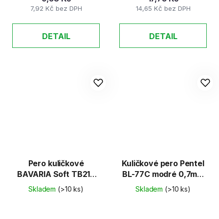
7,92 Kč bez DPH
14,65 Kč bez DPH
DETAIL
DETAIL
Pero kuličkové
Kuličkové pero Pentel
BAVARIA Soft TB214
BL-77C modré 0,7mm
pogumované
/náplň LR7-C/
Skladem
(>10 ks)
Skladem
(>10 ks)