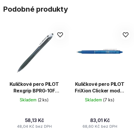
Podobné produkty
Kuličkové pero PILOT
Kuličkové pero PILOT
Rexgrip BPRG-10F
FriXion Clicker modrý
černé
0,7 - gumovací
Skladem
(2 ks)
Skladem
(7 ks)
58,13 Kč
83,01 Kč
48,04 Kč bez DPH
68,60 Kč bez DPH