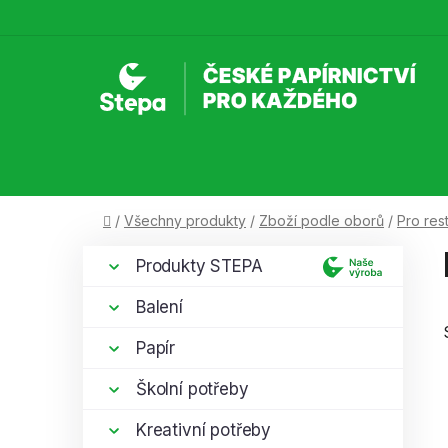
Přejít
na
obsah
Domů
/
Všechny produkty
/
Zboží podle oborů
/
Pro res
P
K
Přeskočit
Produkty STEPA
a
kategorie
o
t
s
Balení
e
t
g
Papír
r
o
a
r
Školní potřeby
i
n
e
Kreativní potřeby
n