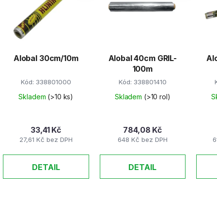
s
p
r
Alobal 30cm/10m
Alobal 40cm GRIL-
Al
o
100m
d
Kód:
338801000
Kód:
338801410
u
k
Skladem
(>10 ks)
Skladem
(>10 rol)
S
t
ů
33,41 Kč
784,08 Kč
27,61 Kč bez DPH
648 Kč bez DPH
6
DETAIL
DETAIL
O
v