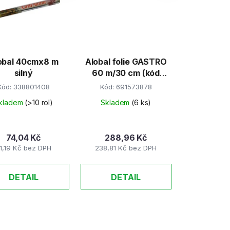
p
r
o
d
obal 40cmx8 m
Alobal folie GASTRO
u
silný
60 m/30 cm (kód
k
1063)
Kód:
338801408
Kód:
691573878
t
kladem
(>10 rol)
Skladem
(6 ks)
ů
74,04 Kč
288,96 Kč
1,19 Kč bez DPH
238,81 Kč bez DPH
DETAIL
DETAIL