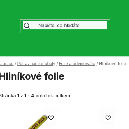
taurace
/
Potravinářské obaly
/
Folie a odvinovače
/
Hliníkové folie
Hliníkové folie
Stránka
1
z
1
-
4
položek celkem
V
ý
p