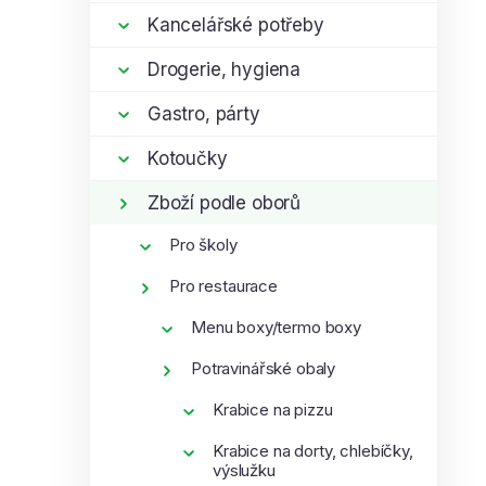
í
i
Kancelářské potřeby
p
Drogerie, hygiena
a
n
Gastro, párty
e
l
Kotoučky
Zboží podle oborů
Pro školy
Pro restaurace
Menu boxy/termo boxy
Potravinářské obaly
Krabice na pizzu
Krabice na dorty, chlebíčky,
výslužku