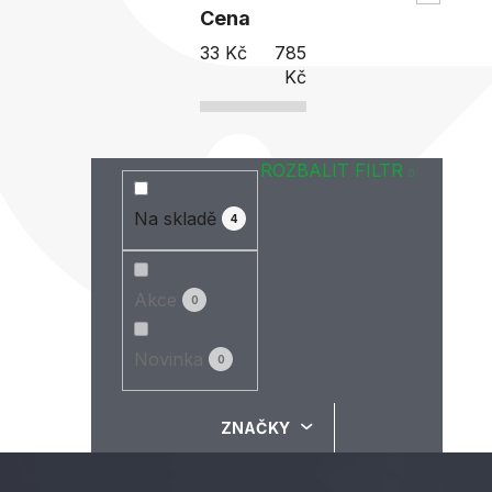
Cena
33
Kč
785
Kč
ROZBALIT FILTR
Na skladě
4
Akce
0
Novinka
0
ZNAČKY