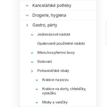
í
Kancelářské potřeby
p
Drogerie, hygiena
a
n
Gastro, párty
e
l
Jednorázové nádobí
Opakovaně použitelné nádobí
Menu boxy/termo boxy
Stolování
Potravinářské obaly
Krabice na pizzu
Krabice na dorty, chlebíčky,
výslužku
Misky a vaničky