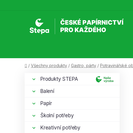
Přejít
na
obsah
Domů
/
Všechny produkty
/
Gastro, párty
/
Potravinářské o
P
K
Přeskočit
Produkty STEPA
a
kategorie
o
t
s
Balení
e
t
g
Papír
r
o
a
r
Školní potřeby
i
n
e
Kreativní potřeby
n