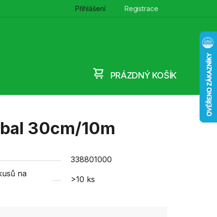
Přihlášení
Registrace
PRÁZDNÝ KOŠÍK
NÁKUPNÍ
KOŠÍK
obal 30cm/10m
338801000
kusů na
>10 ks