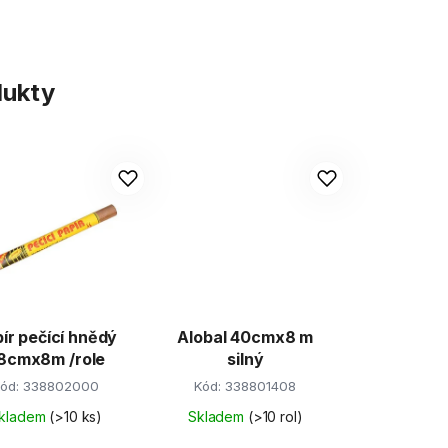
dukty
ír pečící hnědý
Alobal 40cmx8 m
8cmx8m /role
silný
ód:
338802000
Kód:
338801408
kladem
(>10 ks)
Skladem
(>10 rol)