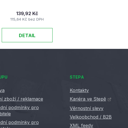
139,92 Kč
115,64 Kč bez DPH
DETAIL
UPU
STEPA
va
Kontakty
í zboží / reklamace
Kariéra ve Stepě
dní podmínky pro
Věrnostní slevy
bitele
Velkoobchod / B2B
dní podmínky pro
XML feedy