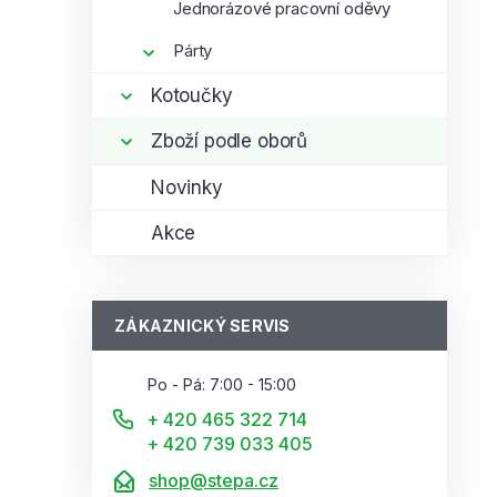
Jednorázové pracovní oděvy
Párty
Kotoučky
Zboží podle oborů
Novinky
Akce
ZÁKAZNICKÝ SERVIS
Po - Pá: 7:00 - 15:00
+ 420 465 322 714
+ 420 739 033 405
shop@stepa.cz