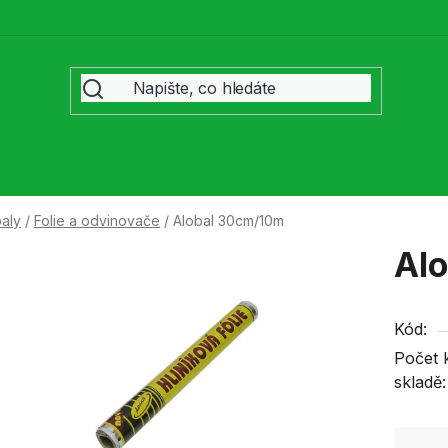
baly
/
Folie a odvinovače
/
Alobal 30cm/10m
Al
Kód:
Počet 
skladě: