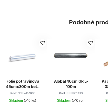
Podobné pro
Folie potravinová
Alobal 40cm GRIL-
Pap
45cmx300m beta
100m
3
11mi
Kód:
338745300
Kód:
338801410
K
Skladem
(>10 ks)
Skladem
(>10 rol)
S