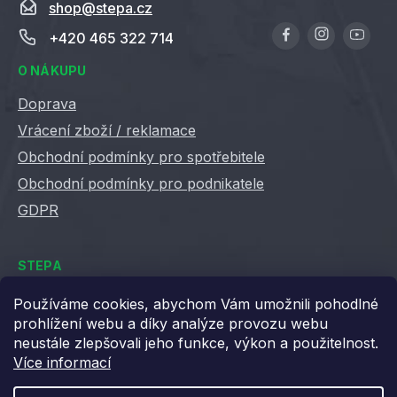
shop
@
stepa.cz
+420 465 322 714
O NÁKUPU
Doprava
Vrácení zboží / reklamace
Obchodní podmínky pro spotřebitele
Obchodní podmínky pro podnikatele
GDPR
STEPA
Kontakty
Používáme cookies, abychom Vám umožnili pohodlné
prohlížení webu a díky analýze provozu webu
Kariéra ve Stepě
neustále zlepšovali jeho funkce, výkon a použitelnost.
Věrnostní slevy
Více informací
Velkoobchod / B2B