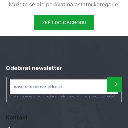
Můžete se ale podívat na ostatní kategorie.
ZPĚT DO OBCHODU
Z
á
Odebírat newsletter
p
a
t
í
Vložením e-mailu souhlasíte s
podmínkami ochrany osobních údajů
Kontakt