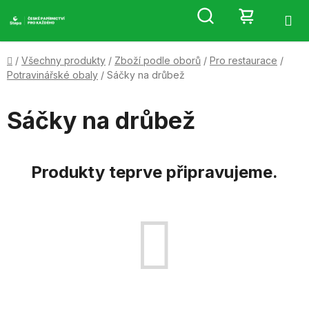
Přejít
Hledat
NÁKUP
na
obsah
KOŠÍK
Domů
/
Všechny produkty
/
Zboží podle oborů
/
Pro restaurace
/
Potravinářské obaly
/
Sáčky na drůbež
Sáčky na drůbež
Produkty teprve připravujeme.