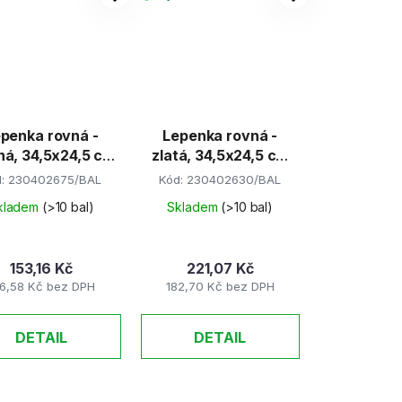
penka rovná -
Lepenka rovná -
ná, 34,5x24,5 cm
zlatá, 34,5x24,5 cm
(E-Welle)
(E-Welle)
d:
230402675/BAL
Kód:
230402630/BAL
kladem
(>10 bal)
Skladem
(>10 bal)
153,16 Kč
221,07 Kč
6,58 Kč bez DPH
182,70 Kč bez DPH
DETAIL
DETAIL