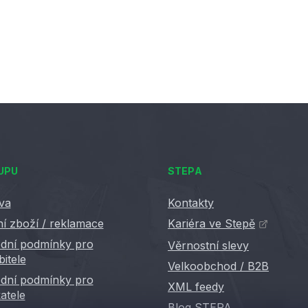
O
v
l
á
d
a
c
í
p
r
v
UPU
STEPA
k
y
va
Kontakty
v
ý
í zboží / reklamace
Kariéra ve Stepě
p
dní podmínky pro
Věrnostní slevy
i
bitele
Velkoobchod / B2B
s
dní podmínky pro
u
XML feedy
atele
Blog STEPA