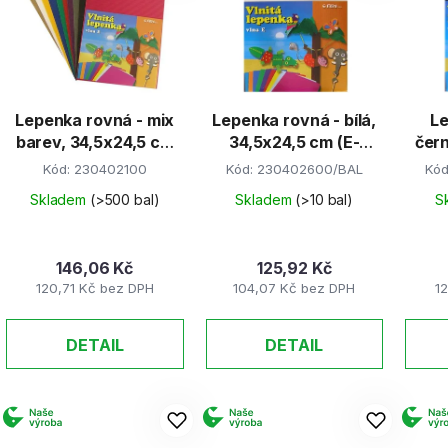
s
p
r
Lepenka rovná - mix
Lepenka rovná - bílá,
Le
o
barev, 34,5x24,5 cm
34,5x24,5 cm (E-
čer
d
(E-Welle)
Welle)
Kód:
230402100
Kód:
230402600/BAL
Kó
u
k
Skladem
(>500 bal)
Skladem
(>10 bal)
S
t
ů
146,06 Kč
125,92 Kč
120,71 Kč bez DPH
104,07 Kč bez DPH
1
DETAIL
DETAIL