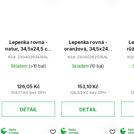
Lepenka rovná -
Lepenka rovná -
Le
natur, 34,5x24,5 cm
oranžová, 34,5x24,5
rů
(E-Welle)
cm (E-Welle)
Kód:
230402634/BAL
Kód:
230402620/BAL
Kó
Skladem
(>10 bal)
Skladem
(10 bal)
126,05 Kč
153,10 Kč
104,17 Kč bez DPH
126,53 Kč bez DPH
1
DETAIL
DETAIL