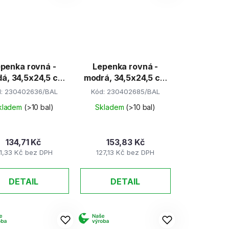
penka rovná -
Lepenka rovná -
á, 34,5x24,5 cm
modrá, 34,5x24,5 cm
(E-Welle)
(E-Welle)
d:
230402636/BAL
Kód:
230402685/BAL
kladem
(>10 bal)
Skladem
(>10 bal)
134,71 Kč
153,83 Kč
11,33 Kč bez DPH
127,13 Kč bez DPH
DETAIL
DETAIL