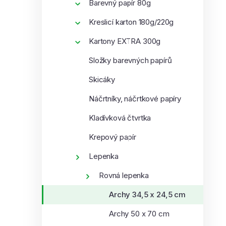
Barevný papír 80g
Kreslicí karton 180g/220g
Kartony EXTRA 300g
Složky barevných papírů
Skicáky
Náčrtníky, náčrtkové papíry
Kladívková čtvrtka
Krepový papír
Lepenka
Rovná lepenka
Archy 34,5 x 24,5 cm
Archy 50 x 70 cm