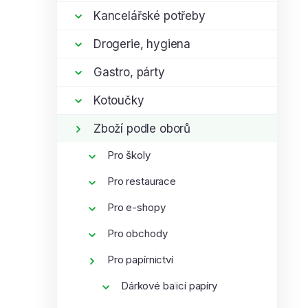
í
i
Kancelářské potřeby
p
Drogerie, hygiena
a
n
Gastro, párty
e
l
Kotoučky
Zboží podle oborů
Pro školy
Pro restaurace
Pro e-shopy
Pro obchody
Pro papírnictví
Dárkové balicí papíry