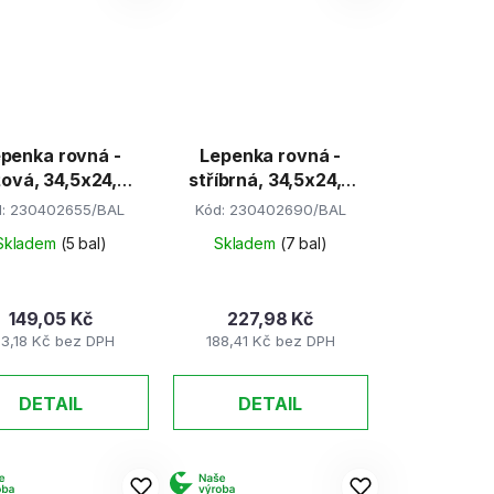
penka rovná -
Lepenka rovná -
žová, 34,5x24,5
stříbrná, 34,5x24,5
cm (E-Welle)
cm (E-Welle)
d:
230402655/BAL
Kód:
230402690/BAL
Skladem
(5 bal)
Skladem
(7 bal)
149,05 Kč
227,98 Kč
23,18 Kč bez DPH
188,41 Kč bez DPH
DETAIL
DETAIL