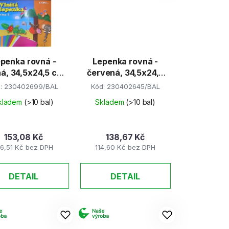
p
r
o
d
penka rovná -
Lepenka rovná -
u
ná, 34,5x24,5 cm
červená, 34,5x24,5
k
(E-Welle)
cm (E-Welle)
d:
230402699/BAL
Kód:
230402645/BAL
t
kladem
(>10 bal)
Skladem
(>10 bal)
ů
153,08 Kč
138,67 Kč
26,51 Kč bez DPH
114,60 Kč bez DPH
DETAIL
DETAIL