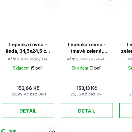
Lepenka rovná -
Lepenka rovná -
Le
šedá, 34,5x24,5 cm
tmavě zelená,
zele
(E-Welle)
34,5x24,5 cm (E-
Kód:
230402695/BAL
Kód:
230402677/BAL
Kó
Welle)
Skladem
(5 bal)
Skladem
(9 bal)
S
153,66 Kč
153,13 Kč
126,99 Kč bez DPH
126,55 Kč bez DPH
12
DETAIL
DETAIL