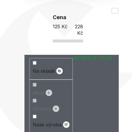
Cena
125
Kč
228
Kč
ROZBALIT FILTR
Na skladě
15
Akce
0
Novinka
0
Naše výroba
17