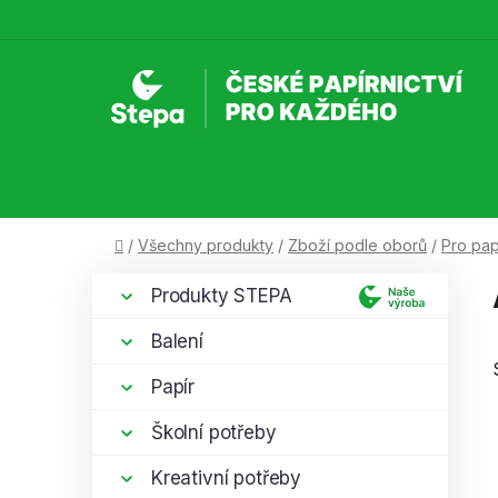
Přejít
na
obsah
Domů
/
Všechny produkty
/
Zboží podle oborů
/
Pro papí
P
K
Přeskočit
Produkty STEPA
a
kategorie
o
t
s
Balení
e
t
g
Papír
r
o
a
r
Školní potřeby
i
n
e
Kreativní potřeby
n