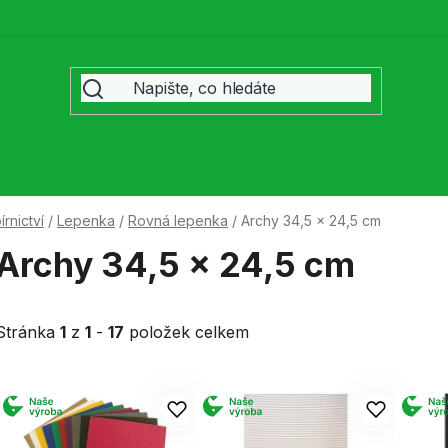
rnictví
/
Lepenka
/
Rovná lepenka
/
Archy 34,5 x 24,5 cm
Archy 34,5 x 24,5 cm
Stránka
1
z
1
-
17
položek celkem
V
ý
p