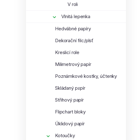
V roli
Vlnitá lepenka
Hedvábné papíry
Dekorační filc/plsť
Kreslicí role
Milimetrový papír
Poznámkové kostky, účtenky
Skládaný papír
Střihový papír
Flipchart bloky
Úklidový papír
Kotoučky