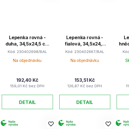
Lepenka rovná -
Lepenka rovná -
Le
duha, 34,5x24,5 cm
fialová, 34,5x24,5
hněd
(E-Welle)
cm (E-Welle)
Kód:
230402698/BAL
Kód:
230402667/BAL
Kó
Na objednávku
Na objednávku
S
192,40 Kč
153,51 Kč
159,01 Kč bez DPH
126,87 Kč bez DPH
1
DETAIL
DETAIL