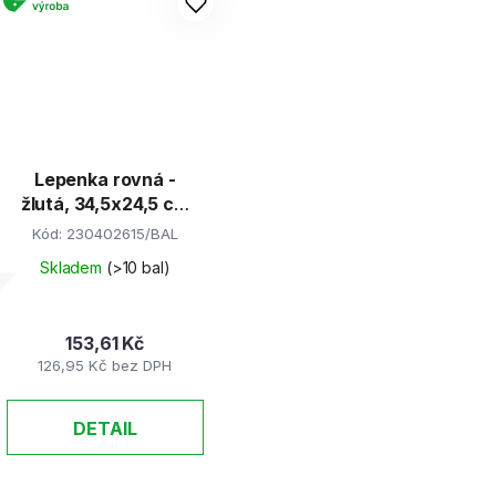
Lepenka rovná -
žlutá, 34,5x24,5 cm
(E-Welle)
Kód:
230402615/BAL
Skladem
(>10 bal)
153,61 Kč
126,95 Kč bez DPH
DETAIL