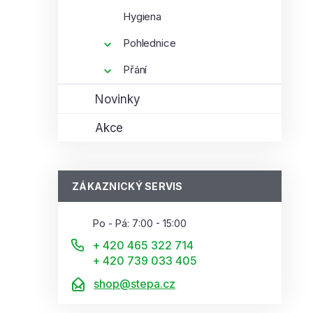
Hygiena
Pohlednice
Přání
Novinky
Akce
ZÁKAZNICKÝ SERVIS
Po - Pá: 7:00 - 15:00
+ 420 465 322 714
+ 420 739 033 405
shop@stepa.cz