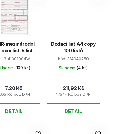
n
í
p
r
o
d
R-mezinárodní
Dodací list A4 copy
u
ladní list-5 listů
100 listů
k
ěmecká verze
d:
314130100/BAL
Kód:
314040750
t
kladem
(100 ks)
Skladem
(4 ks)
ů
7,20 Kč
211,92 Kč
,95 Kč bez DPH
175,14 Kč bez DPH
DETAIL
DETAIL