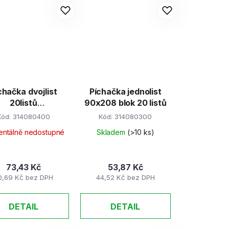
chačka dvojlist
Píchačka jednolist
20listů
90x208 blok 20 listů
2x90x208mm
Kód:
314080400
Kód:
314080300
ntálně nedostupné
Skladem
(>10 ks)
73,43 Kč
53,87 Kč
0,69 Kč bez DPH
44,52 Kč bez DPH
DETAIL
DETAIL