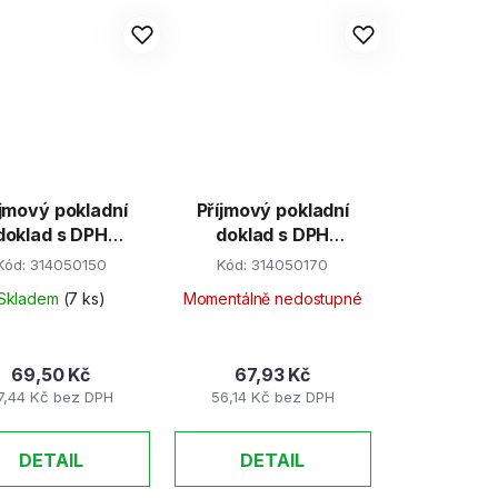
íjmový pokladní
Příjmový pokladní
doklad s DPH
doklad s DPH
0listů/číslovaný
nečíslovaný 50 listů
Kód:
314050150
Kód:
314050170
copy
recy
Skladem
(7 ks)
Momentálně nedostupné
69,50 Kč
67,93 Kč
7,44 Kč bez DPH
56,14 Kč bez DPH
DETAIL
DETAIL