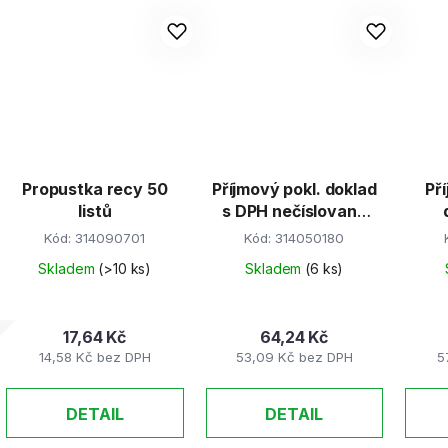
Propustka recy 50
Příjmový pokl. doklad
Př
listů
s DPH nečíslovaný
A6/100/copy
2x5
Kód:
314090701
Kód:
314050180
Skladem
(>10 ks)
Skladem
(6 ks)
17,64 Kč
64,24 Kč
14,58 Kč bez DPH
53,09 Kč bez DPH
5
DETAIL
DETAIL