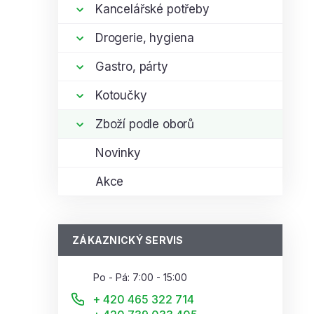
í
Kancelářské potřeby
p
i
Drogerie, hygiena
a
n
Gastro, párty
e
l
Kotoučky
Zboží podle oborů
Novinky
Akce
ZÁKAZNICKÝ SERVIS
Po - Pá: 7:00 - 15:00
+ 420 465 322 714