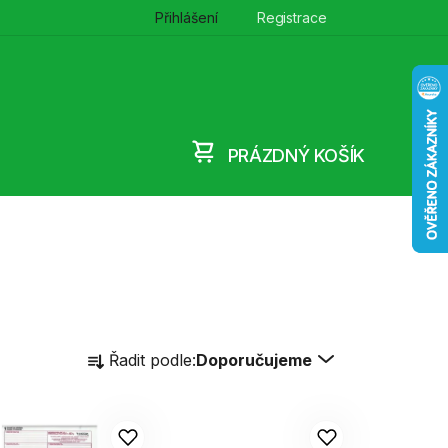
Přihlášení
Registrace
PRÁZDNÝ KOŠÍK
NÁKUPNÍ
KOŠÍK
Ř
Řadit podle:
Doporučujeme
a
z
e