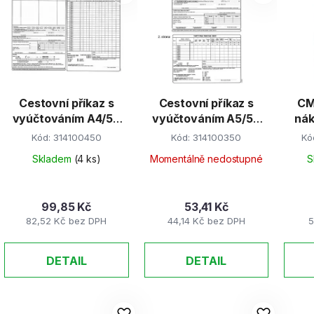
p
s
p
r
Cestovní příkaz s
Cestovní příkaz s
CM
o
vyúčtováním A4/50
vyúčtováním A5/50
nák
d
listů
listů
n
Kód:
314100450
Kód:
314100350
Kó
u
k
Skladem
(4 ks)
Momentálně nedostupné
S
t
ů
99,85 Kč
53,41 Kč
82,52 Kč bez DPH
44,14 Kč bez DPH
5
DETAIL
DETAIL