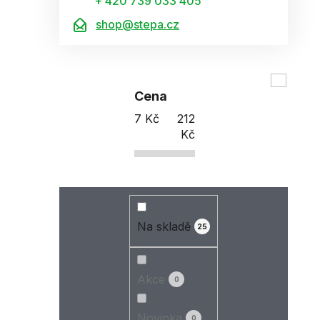
+ 420 739 033 405
shop@stepa.cz
Cena
7
Kč
212
Kč
Na skladě
25
Akce
0
Novinka
0