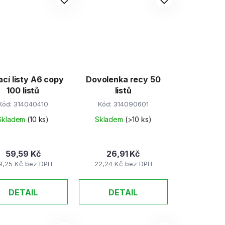
cí listy A6 copy
Dovolenka recy 50
100 listů
listů
Kód:
314040410
Kód:
314090601
Skladem
(10 ks)
Skladem
(>10 ks)
59,59 Kč
26,91 Kč
9,25 Kč bez DPH
22,24 Kč bez DPH
DETAIL
DETAIL