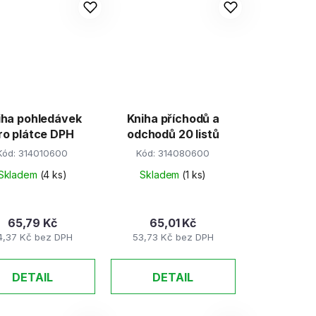
iha pohledávek
Kniha příchodů a
ro plátce DPH
odchodů 20 listů
Kód:
314010600
Kód:
314080600
Skladem
(4 ks)
Skladem
(1 ks)
65,79 Kč
65,01 Kč
4,37 Kč bez DPH
53,73 Kč bez DPH
DETAIL
DETAIL