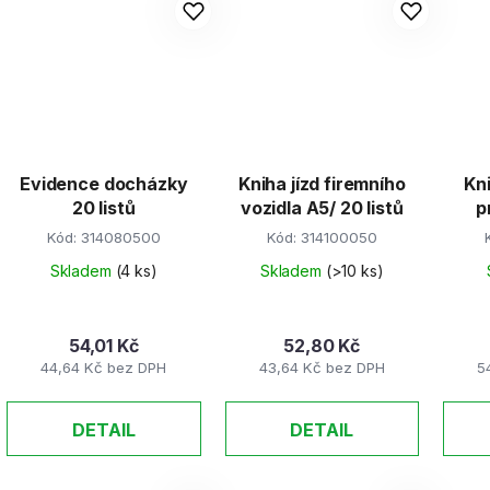
Evidence docházky
Kniha jízd firemního
Kn
20 listů
vozidla A5/ 20 listů
p
Kód:
314080500
Kód:
314100050
Skladem
(4 ks)
Skladem
(>10 ks)
54,01 Kč
52,80 Kč
44,64 Kč bez DPH
43,64 Kč bez DPH
5
DETAIL
DETAIL