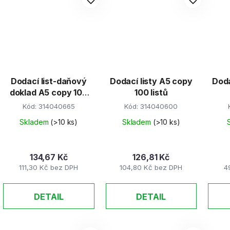
Dodací list-daňový
Dodací listy A5 copy
Doda
doklad A5 copy 100
100 listů
listů
Kód:
314040665
Kód:
314040600
Skladem
(>10 ks)
Skladem
(>10 ks)
134,67 Kč
126,81 Kč
111,30 Kč bez DPH
104,80 Kč bez DPH
4
DETAIL
DETAIL