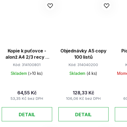
Kopie k puťovce -
Objednávky A5 copy
Pí
alonž A4 2/3 recy 5
100 listů
listů
Kód:
314100801
Kód:
314040200
Skladem
(>10 ks)
Skladem
(4 ks)
Mome
64,55 Kč
128,33 Kč
53,35 Kč bez DPH
106,06 Kč bez DPH
6
DETAIL
DETAIL