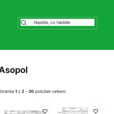
Asopol
Stránka
1
z
2
-
30
položek celkem
V
ý