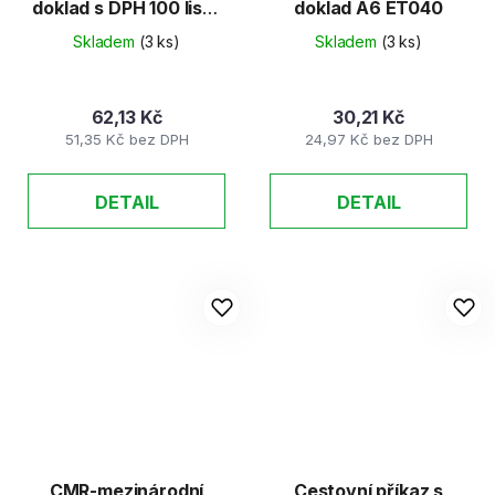
doklad s DPH 100 listů
doklad A6 ET040
nečíslovaný copy
Skladem
(3 ks)
Skladem
(3 ks)
62,13 Kč
30,21 Kč
51,35 Kč bez DPH
24,97 Kč bez DPH
DETAIL
DETAIL
CMR-mezinárodní
Cestovní příkaz s