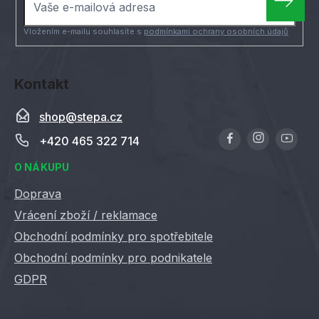
t
í
Vložením e-mailu souhlasíte s
podmínkami ochrany osobních údajů
Kontakt
shop
@
stepa.cz
+420 465 322 714
O NÁKUPU
Doprava
Vrácení zboží / reklamace
Obchodní podmínky pro spotřebitele
Obchodní podmínky pro podnikatele
GDPR