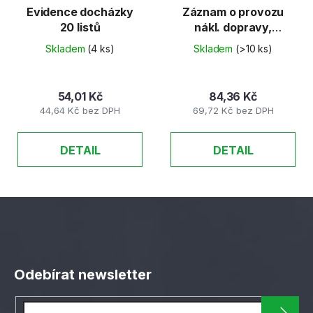
Evidence docházky
Záznam o provozu
20 listů
nákl. dopravy,
číslovaný, puťovka
Skladem
(4 ks)
Skladem
(>10 ks)
recy 50listů
54,01 Kč
84,36 Kč
44,64 Kč bez DPH
69,72 Kč bez DPH
DETAIL
DETAIL
Z
á
Odebírat newsletter
p
a