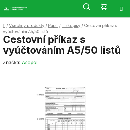
Přejít
Hledat
NÁKUP
na
obsah
KOŠÍK
Domů
/
Všechny produkty
/
Papír
/
Tiskopisy
/
Cestovní příkaz s
vyúčtováním A5/50 listů
Cestovní příkaz s
vyúčtováním A5/50 listů
Značka:
Asopol