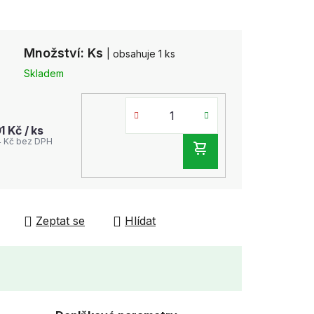
Množství: Ks
| obsahuje 1 ks
Skladem
01 Kč
/ ks
4 Kč bez DPH
DO
KOŠÍKU
Zeptat se
Hlídat