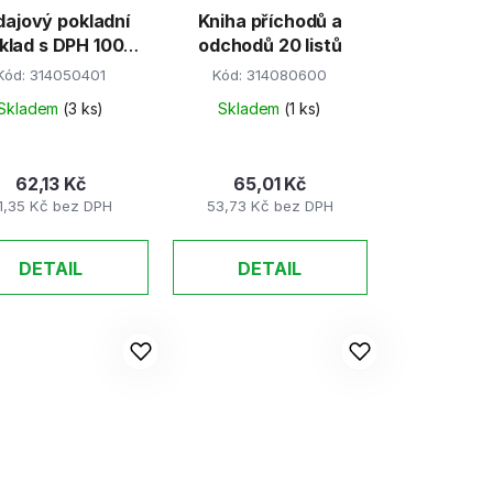
ajový pokladní
Kniha příchodů a
klad s DPH 100
odchodů 20 listů
stů nečíslovaný
Kód:
314050401
Kód:
314080600
copy
Skladem
(3 ks)
Skladem
(1 ks)
62,13 Kč
65,01 Kč
1,35 Kč bez DPH
53,73 Kč bez DPH
DETAIL
DETAIL