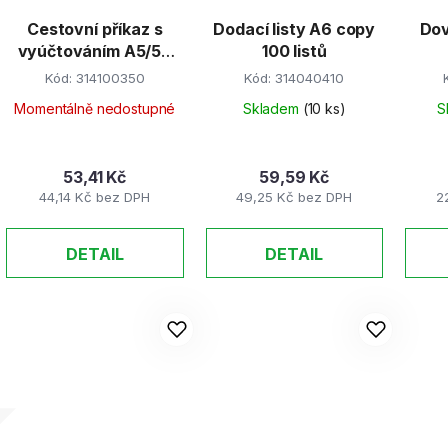
Cestovní příkaz s
Dodací listy A6 copy
Dov
vyúčtováním A5/50
100 listů
listů
Kód:
314100350
Kód:
314040410
Momentálně nedostupné
Skladem
(10 ks)
S
53,41 Kč
59,59 Kč
44,14 Kč bez DPH
49,25 Kč bez DPH
2
DETAIL
DETAIL