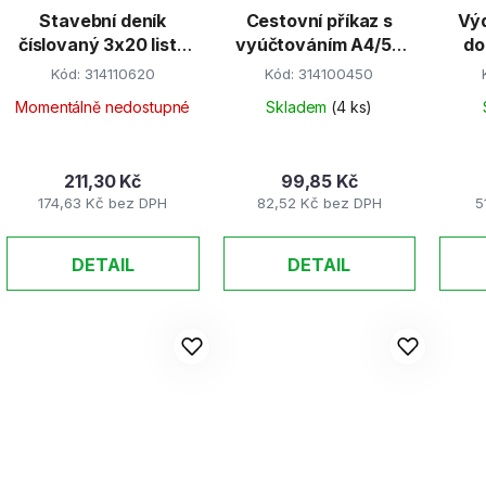
Stavební deník
Cestovní příkaz s
Výd
číslovaný 3x20 listů
vyúčtováním A4/50
do
COPY
listů
li
Kód:
314110620
Kód:
314100450
Momentálně nedostupné
Skladem
(4 ks)
211,30 Kč
99,85 Kč
174,63 Kč bez DPH
82,52 Kč bez DPH
5
DETAIL
DETAIL