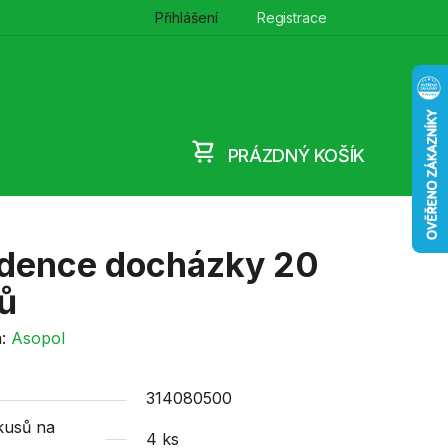
Přihlášení
Registrace
PRÁZDNÝ KOŠÍK
NÁKUPNÍ
KOŠÍK
idence docházky 20
tů
a:
Asopol
314080500
kusů na
4 ks