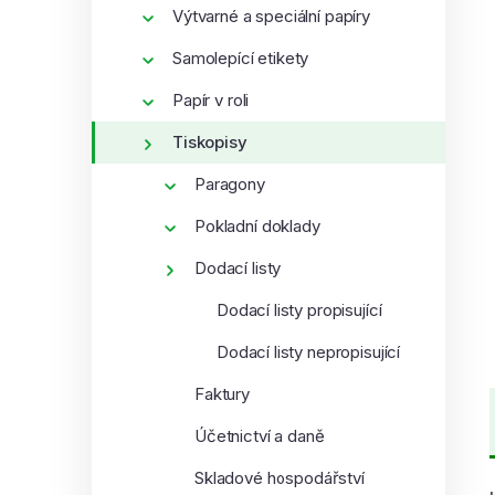
í
Výtvarné a speciální papíry
p
Samolepící etikety
a
n
Papír v roli
e
Tiskopisy
l
Paragony
Pokladní doklady
Dodací listy
Dodací listy propisující
Dodací listy nepropisující
Faktury
Účetnictví a daně
Skladové hospodářství