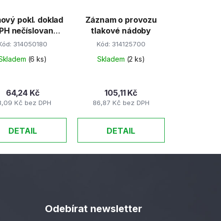
mový pokl. doklad
Záznam o provozu
PH nečíslovaný
tlakové nádoby
A6/100/copy
Kód:
314050180
Kód:
314125700
Skladem
(6 ks)
Skladem
(2 ks)
64,24 Kč
105,11 Kč
3,09 Kč bez DPH
86,87 Kč bez DPH
DETAIL
DETAIL
Odebírat newsletter