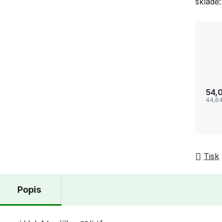
skladě:
54,
44,6
Tisk
Popis