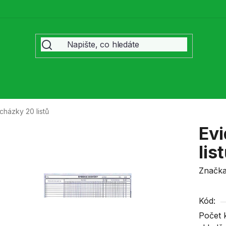
házky 20 listů
Ev
lis
Značk
Kód:
Počet 