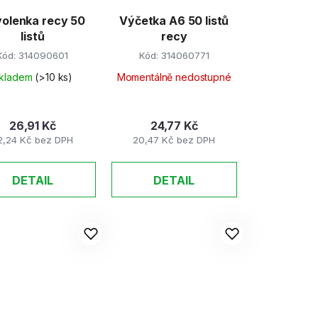
olenka recy 50
Výčetka A6 50 listů
listů
recy
Kód:
314090601
Kód:
314060771
kladem
(>10 ks)
Momentálně nedostupné
26,91 Kč
24,77 Kč
2,24 Kč bez DPH
20,47 Kč bez DPH
DETAIL
DETAIL