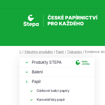
Přejít
na
obsah
Domů
/
Všechny produkty
/
Papír
/
Tiskopisy
/
Evidence doc
P
K
Přeskočit
Produkty STEPA
a
kategorie
o
t
s
Balení
e
t
g
Papír
r
o
a
r
Dárkové balicí papíry
i
n
Kancelářský papír
e
n