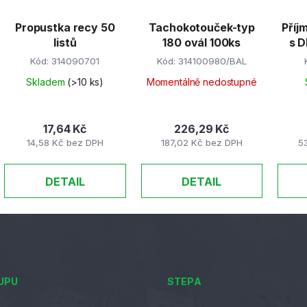
Propustka recy 50
Tachokotouček-typ
Příj
listů
180 ovál 100ks
s D
Kód:
314090701
Kód:
314100980/BAL
Skladem
(>10 ks)
Momentálně nedostupné
17,64 Kč
226,29 Kč
14,58 Kč bez DPH
187,02 Kč bez DPH
5
DETAIL
DETAIL
UPU
STEPA