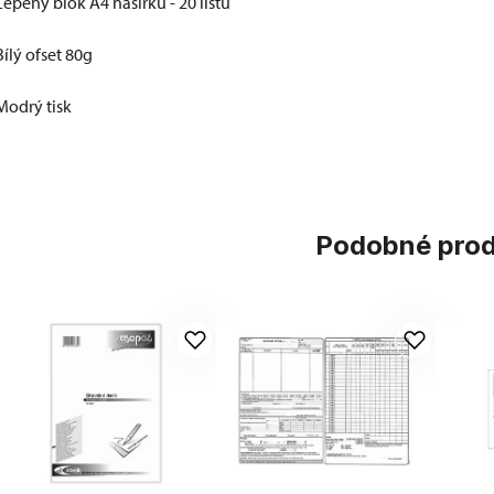
Lepený blok A4 našířku - 20 listů
Bílý ofset 80g
Modrý tisk
Podobné pro