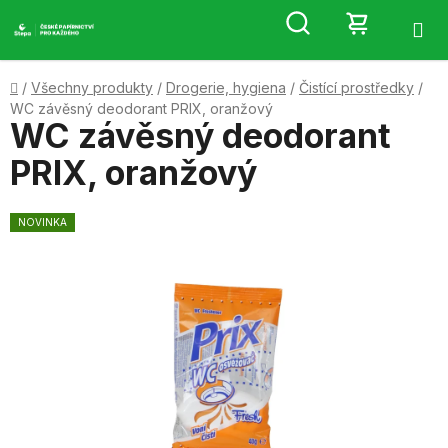
Přejít
Hledat
NÁKUP
na
obsah
KOŠÍK
Domů
/
Všechny produkty
/
Drogerie, hygiena
/
Čistící prostředky
/
WC závěsný deodorant PRIX, oranžový
WC závěsný deodorant
PRIX, oranžový
NOVINKA