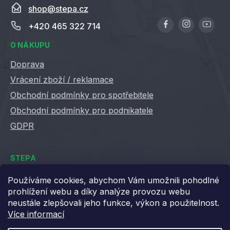
shop
@
stepa.cz
+420 465 322 714
O NÁKUPU
Doprava
Vrácení zboží / reklamace
Obchodní podmínky pro spotřebitele
Obchodní podmínky pro podnikatele
GDPR
STEPA
Kontakty
Používáme cookies, abychom Vám umožnili pohodlné
prohlížení webu a díky analýze provozu webu
Kariéra ve Stepě
neustále zlepšovali jeho funkce, výkon a použitelnost.
Věrnostní slevy
Více informací
Velkoobchod / B2B