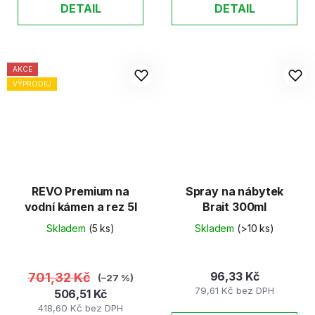
DETAIL
DETAIL
AKCE
VÝPRODEJ
REVO Premium na
Spray na nábytek
vodní kámen a rez 5l
Brait 300ml
Skladem
(5 ks)
Skladem
(>10 ks)
96,33 Kč
701,32 Kč
(–27 %)
79,61 Kč bez DPH
506,51 Kč
418,60 Kč bez DPH