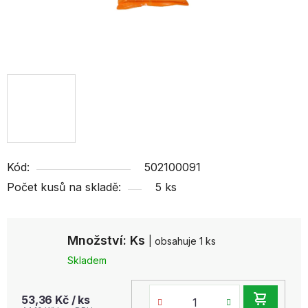
Kód:
502100091
Počet kusů na skladě:
5 ks
Množství: Ks
| obsahuje 1 ks
Skladem
DO
53,36 Kč
/ ks