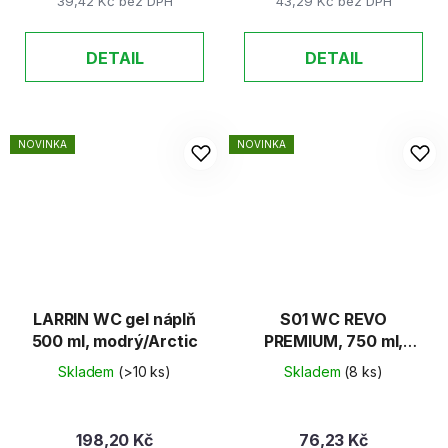
39,42 Kč bez DPH
43,29 Kč bez DPH
DETAIL
DETAIL
NOVINKA
NOVINKA
LARRIN WC gel náplň
S01 WC REVO
500 ml, modrý/Arctic
PREMIUM, 750 ml,
modré, čisticí
Skladem
(>10 ks)
Skladem
(8 ks)
prostředek na toalety
198,20 Kč
76,23 Kč