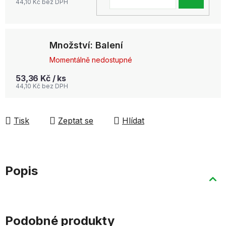
44,10 Kč bez DPH
KOŠ
Množství: Balení
Momentálně nedostupné
53,36 Kč
/ ks
44,10 Kč bez DPH
Tisk
Zeptat se
Hlídat
Popis
Podobné produkty