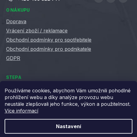
O NÁKUPU
Doprava
Vrácení zboží / reklamace
Obchodní podmínky pro spotřebitele
Obchodní podmínky pro podnikatele
GDPR
STEPA
Kontakty
Používáme cookies, abychom Vám umožnili pohodlné
prohlížení webu a díky analýze provozu webu
Kariéra ve Stepě
neustále zlepšovali jeho funkce, výkon a použitelnost.
Věrnostní slevy
Více informací
Velkoobchod / B2B
XML feedy
Nastavení
Blog STEPA