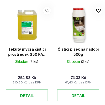
Tekutý mycí a čisticí
Čistící písek na nádobí
prostředek G50 RAJ
500g
UNI, 5 l
Skladem
(7 ks)
Skladem
(2 ks)
254,83 Kč
74,33 Kč
210,60 Kč bez DPH
61,43 Kč bez DPH
DETAIL
DETAIL