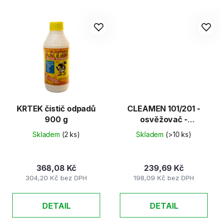
KRTEK čistič odpadů
CLEAMEN 101/201 -
900 g
osvěžovač -
neutralizátor pachů
Skladem
(2 ks)
Skladem
(>10 ks)
550ml
368,08 Kč
239,69 Kč
304,20 Kč bez DPH
198,09 Kč bez DPH
DETAIL
DETAIL