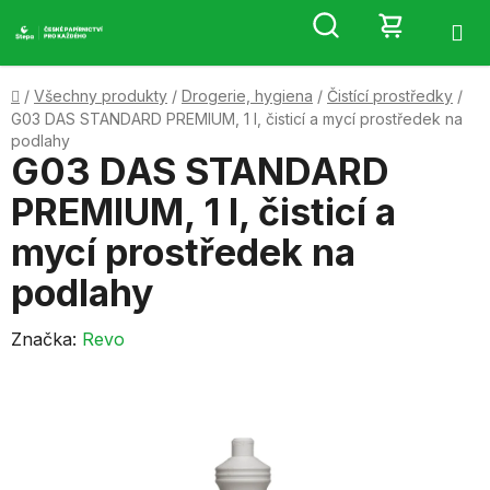
Přejít
Hledat
NÁKUP
na
obsah
KOŠÍK
Domů
/
Všechny produkty
/
Drogerie, hygiena
/
Čistící prostředky
/
G03 DAS STANDARD PREMIUM, 1 l, čisticí a mycí prostředek na
podlahy
G03 DAS STANDARD
PREMIUM, 1 l, čisticí a
mycí prostředek na
podlahy
Značka:
Revo