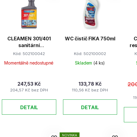
CLEAMEN 301/401
WC čistič FIKA 750ml
C
sanitární
res
neutralizátor pachů
Kód:
502100042
Kód:
502100002
K
550ml
Momentálně nedostupné
Skladem
(4 ks)
247,53 Kč
133,78 Kč
200
204,57 Kč bez DPH
110,56 Kč bez DPH
1
DETAIL
DETAIL
NOVINKA