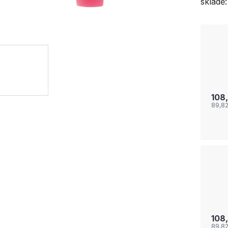
skladě:
108
89,8
108
89,8