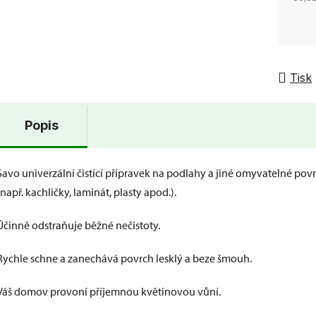
Tisk
Popis
Savo univerzální čistící přípravek na podlahy a jiné omyvatelné pov
(např. kachličky, laminát, plasty apod.).
Účinně odstraňuje běžné nečistoty.
Rychle schne a zanechává povrch lesklý a beze šmouh.
Váš domov provoní příjemnou květinovou vůní.