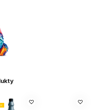
dukty
EJ