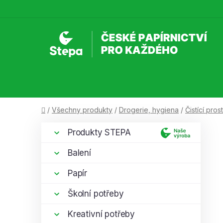
Přejít
na
obsah
Domů
/
Všechny produkty
/
Drogerie, hygiena
/
Čistící pro
P
K
Přeskočit
Produkty STEPA
a
kategorie
o
t
s
Balení
e
t
g
Papír
r
o
a
r
Školní potřeby
i
n
e
Kreativní potřeby
n