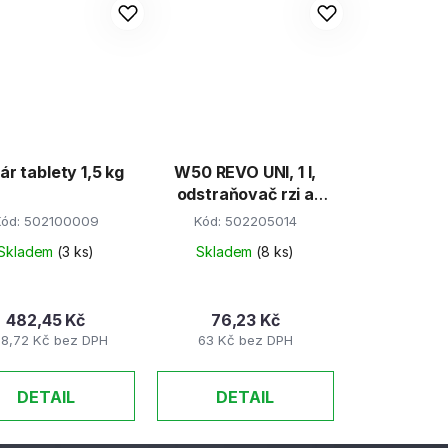
ár tablety 1,5 kg
W50 REVO UNI, 1 l,
odstraňovač rzi a
vodního kamene
Kód:
502100009
Kód:
502205014
Skladem
(3 ks)
Skladem
(8 ks)
482,45 Kč
76,23 Kč
8,72 Kč bez DPH
63 Kč bez DPH
DETAIL
DETAIL