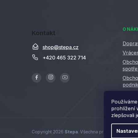
Z
á
O NÁK
Kontakt
p
a
Dopra
shop
@
stepa.cz
t
Vrácen
+420 465 322 714
í
Obcho
spotře
Obcho
podnik
GDPR
Používáme 
prohlížení
zlepšovali 
Nastave
Copyright 2026
Stepa
. Všechna práva vyhrazena.