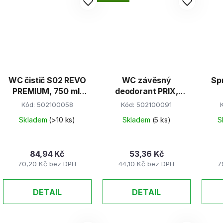
WC čistič S02 REVO
WC závěsný
Sp
PREMIUM, 750 ml,
deodorant PRIX,
zelené
oranžový
Kód:
502100058
Kód:
502100091
Skladem
(>10 ks)
Skladem
(5 ks)
S
84,94 Kč
53,36 Kč
70,20 Kč bez DPH
44,10 Kč bez DPH
7
DETAIL
DETAIL