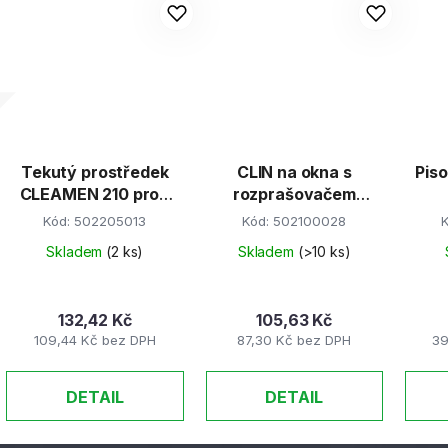
Tekutý prostředek
CLIN na okna s
Piso
CLEAMEN 210 proti
rozprašovačem
silné mastnotě 550
500ml
Kód:
502205013
Kód:
502100028
ml
Skladem
(2 ks)
Skladem
(>10 ks)
132,42 Kč
105,63 Kč
109,44 Kč bez DPH
87,30 Kč bez DPH
39
DETAIL
DETAIL