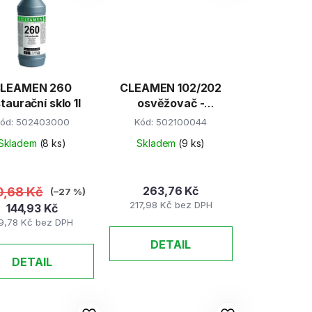
LEAMEN 260
CLEAMEN 102/202
taurační sklo 1l
osvěžovač -
neutralizátor pachů
ód:
502403000
Kód:
502100044
550ml
Skladem
(8 ks)
Skladem
(9 ks)
263,76 Kč
,68 Kč
(–27 %)
217,98 Kč bez DPH
144,93 Kč
19,78 Kč bez DPH
DETAIL
DETAIL