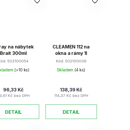
ray na nábytek
CLEAMEN 112 na
Brait 300ml
okna a rámy 1l
Kód:
502100054
Kód:
502100039
kladem
(>10 ks)
Skladem
(4 ks)
96,33 Kč
138,39 Kč
9,61 Kč bez DPH
114,37 Kč bez DPH
DETAIL
DETAIL