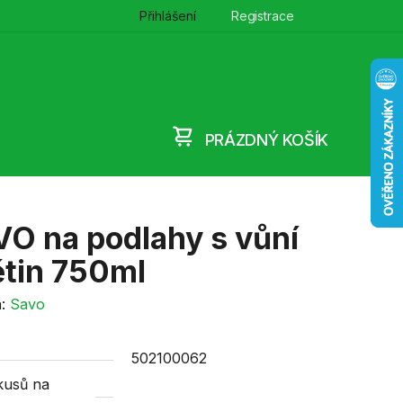
Přihlášení
Registrace
PRÁZDNÝ KOŠÍK
NÁKUPNÍ
KOŠÍK
O na podlahy s vůní
tin 750ml
a:
Savo
502100062
kusů na