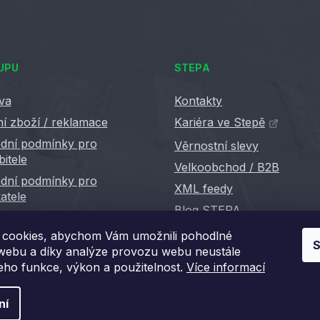
UPU
STEPA
va
Kontakty
í zboží / reklamace
Kariéra ve Stepě
dní podmínky pro
Věrnostní slevy
bitele
Velkoobchod / B2B
dní podmínky pro
XML feedy
atele
Blog STEPA
cookies, abychom Vám umožnili pohodlné
S
 webu a díky analýze provozu webu neustále
jeho funkce, výkon a použitelnost.
Více informací
ní