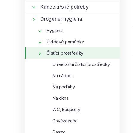
í
Kancelářské potřeby
p
Drogerie, hygiena
a
n
Hygiena
e
Úklidové pomůcky
l
Čistící prostředky
Univerzální čistící prostředky
Na nádobí
Na podlahy
Na okna
WC, koupelny
Osvěžovače
Gastro