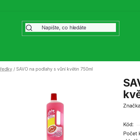
středky
/
SAVO na podlahy s vůní květin 750ml
SAV
kvě
Značk
Kód:
Počet 