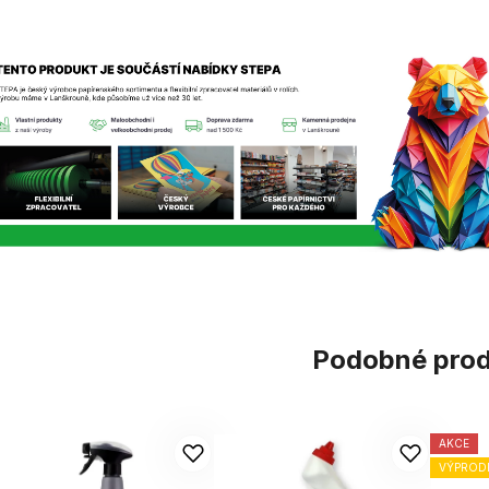
Podobné pro
AKCE
VÝPROD