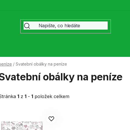
peníze
/
Svatební obálky na peníze
Svatební obálky na peníze
Stránka
1
z
1
-
1
položek celkem
V
ý
p