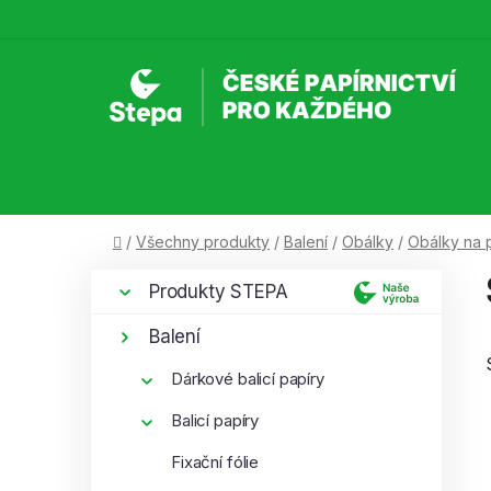
Přejít
na
obsah
Domů
/
Všechny produkty
/
Balení
/
Obálky
/
Obálky na 
P
K
Přeskočit
Produkty STEPA
a
kategorie
o
t
s
Balení
e
t
g
Dárkové balicí papíry
r
o
a
Balicí papíry
r
i
n
Fixační fólie
e
n