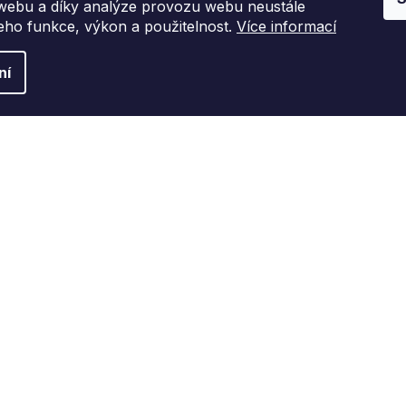
 webu a díky analýze provozu webu neustále
l
jeho funkce, výkon a použitelnost.
Více informací
á
d
ní
a
c
í
p
r
v
k
y
v
ý
p
i
s
u