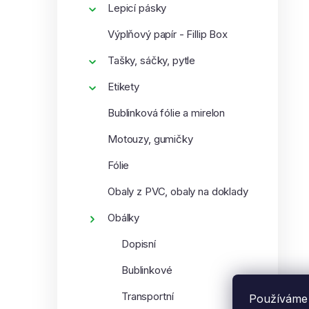
Lepicí pásky
í
i
p
Výplňový papír - Fillip Box
a
Tašky, sáčky, pytle
n
e
Etikety
l
Bublinková fólie a mirelon
Motouzy, gumičky
Fólie
Obaly z PVC, obaly na doklady
Obálky
Dopisní
Bublinkové
Transportní
Používáme 