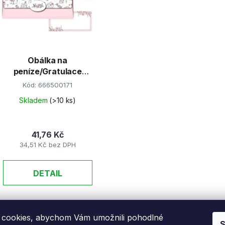
s
p
r
Obálka na
o
peníze/Gratulace
d
"P"
Kód:
666500171
u
k
Skladem
(>10 ks)
t
ů
41,76 Kč
34,51 Kč bez DPH
DETAIL
O
cookies, abychom Vám umožnili pohodlné
v
S