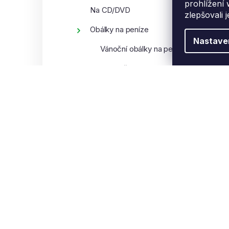
prohlížení
Na CD/DVD
zlepšovali 
Obálky na peníze
Nastave
Vánoční obálky na peníze
Celoroční obálky na peníze
Dětské obálky na peníze
Svatební obálky na peníze
Stuhy
Potravinářské obaly
Výrobníky a podavače balicích
papírů
Vázací pásky
Papír