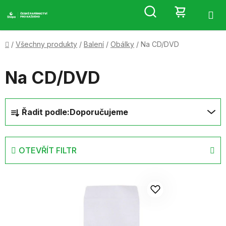
Přejít
Hledat
NÁKUP
na
obsah
KOŠÍK
Domů
/
Všechny produkty
/
Balení
/
Obálky
/
Na CD/DVD
Na CD/DVD
Ř
Řadit podle:
Doporučujeme
a
z
e
OTEVŘÍT FILTR
n
í
V
p
ý
r
p
o
i
d
s