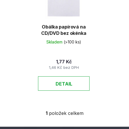
u
p
k
r
t
o
ů
d
Obálka papírová na
CD/DVD bez okénka
u
k
Skladem
(>100 ks)
t
ů
1,77 Kč
1,46 Kč bez DPH
DETAIL
1
položek celkem
O
v
l