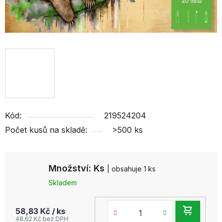
Kód:
219524204
Počet kusů na skladě:
>500 ks
Množství: Ks
| obsahuje 1 ks
Skladem
DO
58,83 Kč
/ ks
48,62 Kč bez DPH