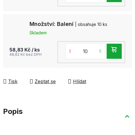
KOŠ
Množství: Balení
| obsahuje 10 ks
Skladem
DO
58,83 Kč
/ ks
48,62 Kč bez DPH
KOŠ
Tisk
Zeptat se
Hlídat
Popis