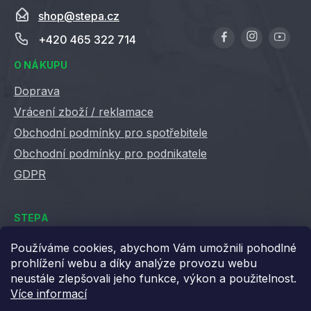
shop
@
stepa.cz
+420 465 322 714
O NÁKUPU
Doprava
Vrácení zboží / reklamace
Obchodní podmínky pro spotřebitele
Obchodní podmínky pro podnikatele
GDPR
STEPA
Kontakty
Používáme cookies, abychom Vám umožnili pohodlné
prohlížení webu a díky analýze provozu webu
Kariéra ve Stepě
neustále zlepšovali jeho funkce, výkon a použitelnost.
Věrnostní slevy
Více informací
Velkoobchod / B2B