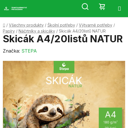
Přejít
Hledat
NÁKUP
na
obsah
KOŠÍK
Domů
/
Všechny produkty
/
Školní potřeby
/
Výtvarné potřeby
/
Papíry
/
Náčrtníky a skicáky
/
Skicák A4/20listů NATUR
Skicák A4/20listů NATUR
Značka:
STEPA