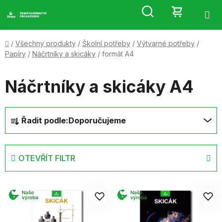
Přejít
Hledat
NÁKUP
na
obsah
KOŠÍK
Domů
/
Všechny produkty
/
Školní potřeby
/
Výtvarné potřeby
/
Papíry
/
Náčrtníky a skicáky
/
formát A4
Náčrtníky a skicáky A4
Ř
Řadit podle:
Doporučujeme
a
z
e
OTEVŘÍT FILTR
n
í
V
p
ý
r
p
o
i