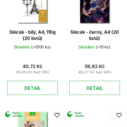
d
s
u
p
k
r
t
o
ů
d
Skicák - bílý, A4, 110g
Skicák - černý, A4 (20
(20 listů)
listů)
u
k
Skladem
(>1000 ks)
Skladem
(>10 ks)
t
ů
40,72 Kč
59,62 Kč
33,65 Kč bez DPH
49,27 Kč bez DPH
DETAIL
DETAIL