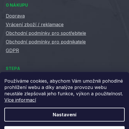
O NÁKUPU
Doprava
Vrácení zboží / reklamace
Obchodní podmínky pro spotřebitele
Obchodní podmínky pro podnikatele
GDPR
STEPA
Kontakty
Používáme cookies, abychom Vám umožnili pohodlné
prohlížení webu a díky analýze provozu webu
Kariéra ve Stepě
neustále zlepšovali jeho funkce, výkon a použitelnost.
Věrnostní slevy
Více informací
Velkoobchod / B2B
XML feedy
Nastavení
Blog STEPA