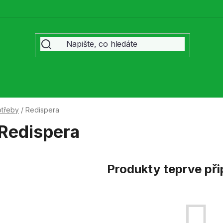
otřeby
/
Redispera
Redispera
Produkty teprve př