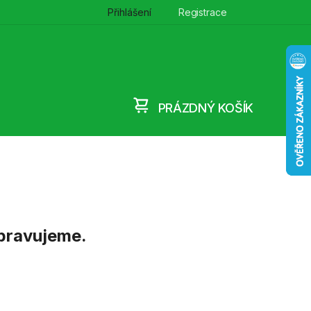
Přihlášení
Registrace
PRÁZDNÝ KOŠÍK
NÁKUPNÍ
KOŠÍK
ipravujeme.