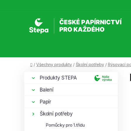
Přejít
na
obsah
Domů
/
Všechny produkty
/
Školní potřeby
/
Rýsovací p
P
K
Přeskočit
Produkty STEPA
a
kategorie
o
t
s
Balení
e
t
g
Papír
r
o
a
r
Školní potřeby
i
n
Pomůcky pro 1.třídu
e
n