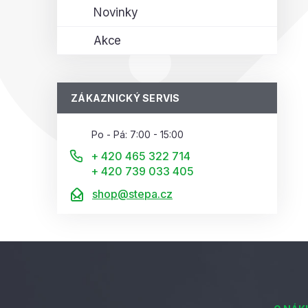
Novinky
Akce
ZÁKAZNICKÝ SERVIS
Po - Pá: 7:00 - 15:00
+ 420 465 322 714
+ 420 739 033 405
shop@stepa.cz
Z
á