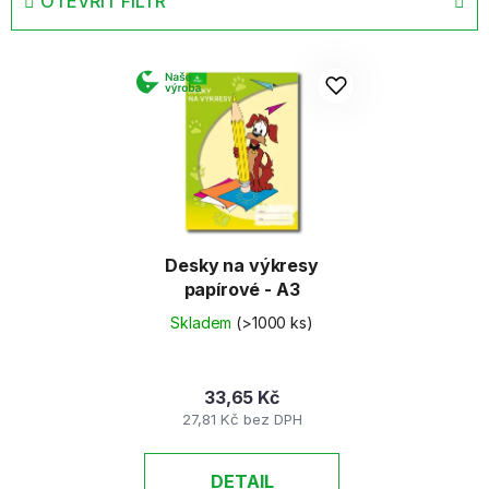
OTEVŘÍT FILTR
n
í
V
p
ý
r
p
o
i
d
s
u
p
k
r
t
o
ů
d
Desky na výkresy
papírové - A3
u
k
Skladem
(>1000 ks)
t
ů
33,65 Kč
27,81 Kč bez DPH
DETAIL