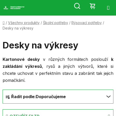
Přejít
Hledat
NÁKUP
na
obsah
KOŠÍK
Domů
/
Všechny produkty
/
Školní potřeby
/
Rýsovací potřeby
/
Desky na výkresy
Desky na výkresy
Kartonové desky
v různých formátech poslouží
k
zakládání výkresů
, rysů a jiných výtvorů, které si
chcete uchovat v perfektním stavu a zabránit tak jejich
pomačkání.
Ř
Řadit podle:
Doporučujeme
a
z
e