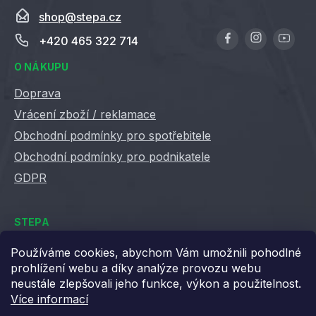
i
shop
@
stepa.cz
s
u
+420 465 322 714
O NÁKUPU
Doprava
Vrácení zboží / reklamace
Obchodní podmínky pro spotřebitele
Obchodní podmínky pro podnikatele
GDPR
STEPA
Kontakty
Používáme cookies, abychom Vám umožnili pohodlné
prohlížení webu a díky analýze provozu webu
Kariéra ve Stepě
neustále zlepšovali jeho funkce, výkon a použitelnost.
Věrnostní slevy
Více informací
Velkoobchod / B2B