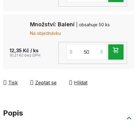
KOŠ
Množství: Balení
| obsahuje 50 ks
Na objednávku
DO
12,35 Kč
/ ks
10,21 Kč bez DPH
KOŠ
Tisk
Zeptat se
Hlídat
Popis