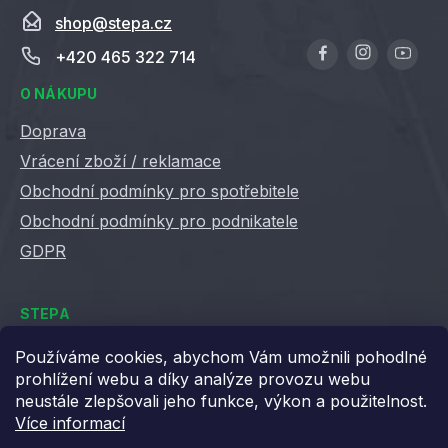
shop
@
stepa.cz
+420 465 322 714
O NÁKUPU
Doprava
Vrácení zboží / reklamace
Obchodní podmínky pro spotřebitele
Obchodní podmínky pro podnikatele
GDPR
STEPA
Kontakty
Používáme cookies, abychom Vám umožnili pohodlné
prohlížení webu a díky analýze provozu webu
Kariéra ve Stepě
neustále zlepšovali jeho funkce, výkon a použitelnost.
Věrnostní slevy
Více informací
Velkoobchod / B2B