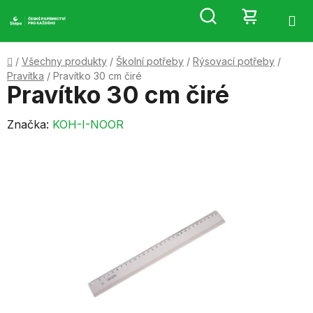
Přejít
Hledat
NÁKUP
na
obsah
KOŠÍK
Domů
/
Všechny produkty
/
Školní potřeby
/
Rýsovací potřeby
/
Pravítka
/
Pravítko 30 cm čiré
Pravítko 30 cm čiré
Značka:
KOH-I-NOOR