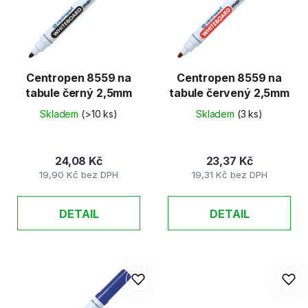
d
s
u
p
k
r
t
o
ů
d
Centropen 8559 na
Centropen 8559 na
tabule černý 2,5mm
tabule červený 2,5mm
u
k
Skladem
(>10 ks)
Skladem
(3 ks)
t
ů
24,08 Kč
23,37 Kč
19,90 Kč bez DPH
19,31 Kč bez DPH
DETAIL
DETAIL