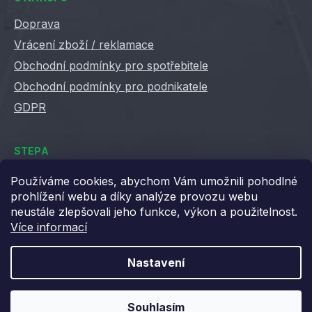
Doprava
Vrácení zboží / reklamace
Obchodní podmínky pro spotřebitele
Obchodní podmínky pro podnikatele
GDPR
STEPA
Kontakty
Používáme cookies, abychom Vám umožnili pohodlné
prohlížení webu a díky analýze provozu webu
Kariéra ve Stepě
neustále zlepšovali jeho funkce, výkon a použitelnost.
Věrnostní slevy
Více informací
Velkoobchod / B2B
XML feedy
Nastavení
Blog STEPA
Souhlasím
Vytvořil Shoptet