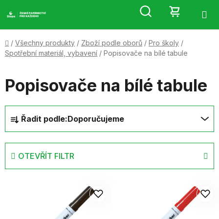
Přejít
Hledat
NÁKUP
na
obsah
KOŠÍK
Domů
/
Všechny produkty
/
Zboží podle oborů
/
Pro školy
/
Spotřební materiál, vybavení
/
Popisovače na bílé tabule
Popisovače na bílé tabule
Ř
Řadit podle:
Doporučujeme
a
z
e
OTEVŘÍT FILTR
n
í
V
p
ý
r
p
o
i