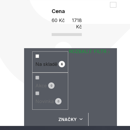
Cena
60
Kč
1718
Kč
ROZBALIT FILTR
Na skladě
6
Akce
0
Novinka
0
ZNAČKY