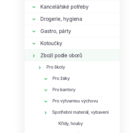
í
Kancelářské potřeby
p
Drogerie, hygiena
a
n
Gastro, párty
e
i
l
Kotoučky
Zboží podle oborů
Pro školy
Pro žáky
Pro kantory
Pro výtvarnou výchovu
Spotřební materiál, vybavení
Křídy, houby