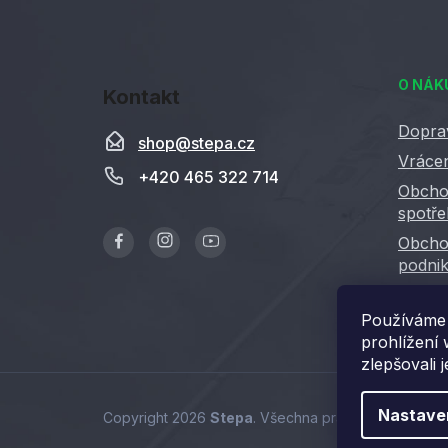
Z
á
O NÁK
Kontakt
p
a
Dopra
shop
@
stepa.cz
t
Vrácen
+420 465 322 714
í
Obcho
spotře
Obcho
podnik
GDPR
Používáme 
prohlížení
zlepšovali 
Nastave
Copyright 2026
Stepa
. Všechna práva vyhrazena.