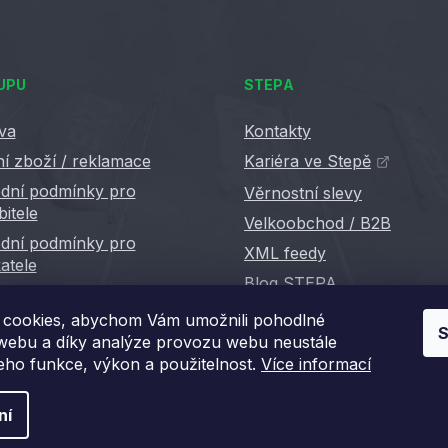
UPU
STEPA
va
Kontakty
í zboží / reklamace
Kariéra ve Stepě
dní podmínky pro
Věrnostní slevy
bitele
Velkoobchod / B2B
dní podmínky pro
XML feedy
atele
Blog STEPA
cookies, abychom Vám umožnili pohodlné
S
 webu a díky analýze provozu webu neustále
jeho funkce, výkon a použitelnost.
Více informací
ní