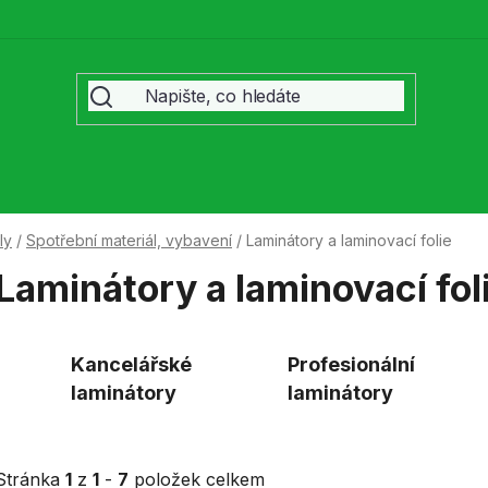
ly
/
Spotřební materiál, vybavení
/
Laminátory a laminovací folie
Laminátory a laminovací fol
Kancelářské
Profesionální
laminátory
laminátory
Stránka
1
z
1
-
7
položek celkem