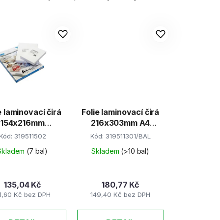
a
z
e
n
í
p
r
o
d
e laminovací čirá
Folie laminovací čirá
u
154x216mm
216x303mm A4
k
A5/100mic
/80mic / 100ks
Kód:
319511502
Kód:
319511301/BAL
t
Skladem
(7 bal)
Skladem
(>10 bal)
ů
135,04 Kč
180,77 Kč
11,60 Kč bez DPH
149,40 Kč bez DPH