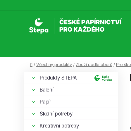
Přejít
na
obsah
Domů
/
Všechny produkty
/
Zboží podle oborů
/
Pro ško
P
K
Přeskočit
Produkty STEPA
a
kategorie
o
t
s
Balení
e
t
g
Papír
r
o
a
r
Školní potřeby
i
n
e
Kreativní potřeby
n