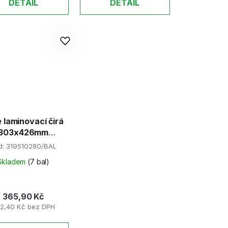
DETAIL
DETAIL
e laminovací čirá
303x426mm
A3/80mic
d:
319510280/BAL
Skladem
(7 bal)
365,90 Kč
2,40 Kč bez DPH