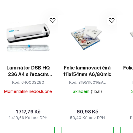
V
ý
p
s
p
r
Laminátor DSB HQ
Folie laminovací čirá
Foli
o
236 A4 s řezacím
111x154mm A6/80mic
d
pravítkem
Kód:
640003290
Kód:
319511601/BAL
u
k
Momentálně nedostupné
Skladem
(1 bal)
t
ů
1 717,79 Kč
60,98 Kč
1 419,66 Kč bez DPH
50,40 Kč bez DPH
1