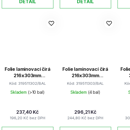
DETAIL
DETAIL
Folie laminovací čirá
Folie laminovací čirá
Foli
216x303mm
216x303mm
A4/100mic/
A4/125mic
Kód:
319511302/BAL
Kód:
319511303/BAL
Kó
Skladem
(>10 bal)
Skladem
(4 bal)
237,40 Kč
296,21 Kč
196,20 Kč bez DPH
244,80 Kč bez DPH
30