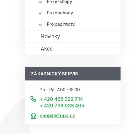
Pro e-shopy
Pro obchody
Pro papírnictví
Novinky
Akce
ZÁKAZNICKÝ SERVIS
Po - Pá: 7:00 - 15:00
+ 420 465 322 714
+ 420 739 033 405
shop@stepa.cz