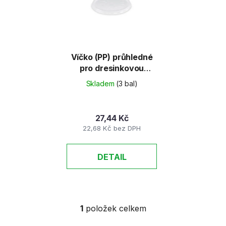
d
s
u
p
k
r
t
o
ů
d
Víčko (PP) průhledné
pro dresinkovou
u
misku O70mm [50 ks]
k
Skladem
(3 bal)
t
ů
27,44 Kč
22,68 Kč bez DPH
DETAIL
1
položek celkem
O
v