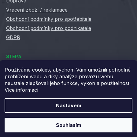
Doprava
Vrácení zboží / reklamace
Obchodní podmínky pro spotřebitele
Obchodní podmínky pro podnikatele
GDPR
STEPA
Kontakty
Používáme cookies, abychom Vám umožnili pohodlné
prohlížení webu a díky analýze provozu webu
Kariéra ve Stepě
neustále zlepšovali jeho funkce, výkon a použitelnost.
Věrnostní slevy
Více informací
Velkoobchod / B2B
XML feedy
Nastavení
Blog STEPA
Souhlasím
Vytvořil Shoptet
Copyright 2026
Stepa
. Všechna práva vyhrazena.