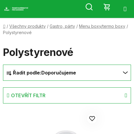
Přejít
Hledat
NÁKUP
na
obsah
KOŠÍK
Domů
/
Všechny produkty
/
Gastro, párty
/
Menu boxy/termo boxy
/
Polystyrenové
Polystyrenové
Ř
Řadit podle:
Doporučujeme
a
z
e
OTEVŘÍT FILTR
n
í
V
p
ý
r
p
o
i