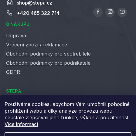
shop
@
stepa.cz
+420 465 322 714
O NÁKUPU
Doprava
Vrácení zboží / reklamace
Obchodní podmínky pro spotřebitele
Obchodní podmínky pro podnikatele
GDPR
STEPA
Kontakty
Používáme cookies, abychom Vám umožnili pohodlné
prohlížení webu a díky analýze provozu webu
Kariéra ve Stepě
neustále zlepšovali jeho funkce, výkon a použitelnost.
Věrnostní slevy
Více informací
Velkoobchod / B2B