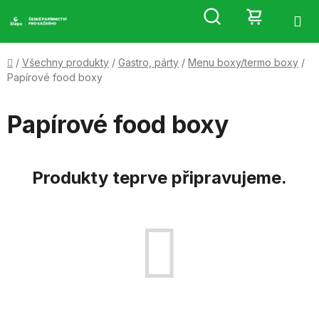
Přejít
Hledat
NÁKUP
na
obsah
KOŠÍK
Domů
/
Všechny produkty
/
Gastro, párty
/
Menu boxy/termo boxy
/
Papírové food boxy
Papírové food boxy
Produkty teprve připravujeme.