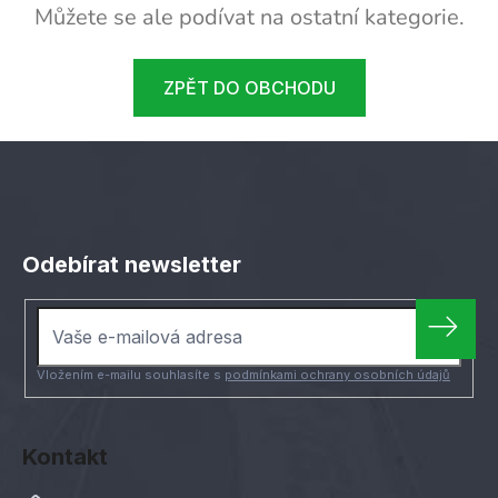
Můžete se ale podívat na ostatní kategorie.
ZPĚT DO OBCHODU
Z
á
Odebírat newsletter
p
a
t
í
Vložením e-mailu souhlasíte s
podmínkami ochrany osobních údajů
Kontakt