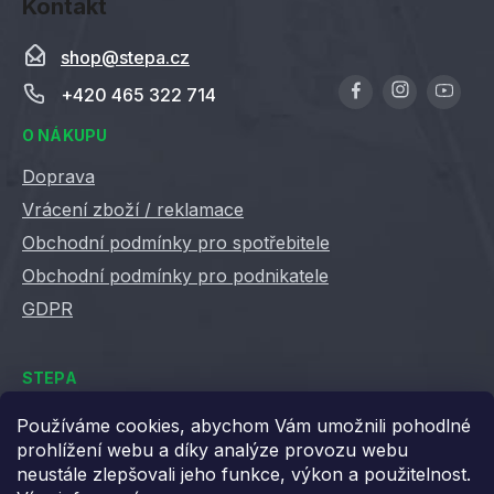
Kontakt
shop
@
stepa.cz
+420 465 322 714
O NÁKUPU
Doprava
Vrácení zboží / reklamace
Obchodní podmínky pro spotřebitele
Obchodní podmínky pro podnikatele
GDPR
STEPA
Kontakty
Používáme cookies, abychom Vám umožnili pohodlné
prohlížení webu a díky analýze provozu webu
Kariéra ve Stepě
neustále zlepšovali jeho funkce, výkon a použitelnost.
Věrnostní slevy