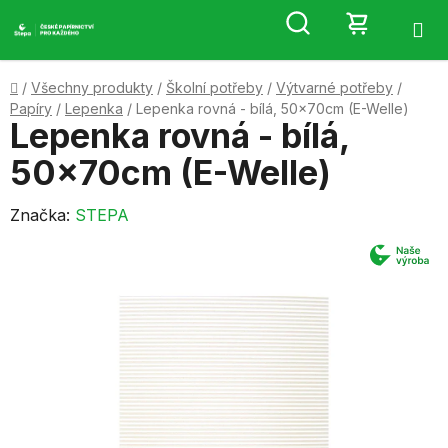
Přejít
Hledat
NÁKUP
na
obsah
KOŠÍK
Domů
/
Všechny produkty
/
Školní potřeby
/
Výtvarné potřeby
/
Papíry
/
Lepenka
/
Lepenka rovná - bílá, 50x70cm (E-Welle)
Lepenka rovná - bílá,
50x70cm (E-Welle)
Značka:
STEPA