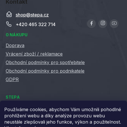
Kontakt
shop
@
stepa.cz
+420 465 322 714
O NÁKUPU
Doprava
Vrácení zboží / reklamace
Obchodní podmínky pro spotřebitele
Obchodní podmínky pro podnikatele
GDPR
STEPA
Kontakty
Používáme cookies, abychom Vám umožnili pohodlné
prohlížení webu a díky analýze provozu webu
Kariéra ve Stepě
neustále zlepšovali jeho funkce, výkon a použitelnost.
Věrnostní slevy