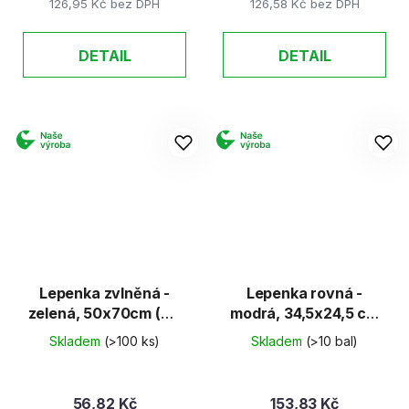
126,95 Kč bez DPH
126,58 Kč bez DPH
DETAIL
DETAIL
Lepenka zvlněná -
Lepenka rovná -
zelená, 50x70cm (W-
modrá, 34,5x24,5 cm
Welle)
(E-Welle)
Skladem
(>100 ks)
Skladem
(>10 bal)
56,82 Kč
153,83 Kč