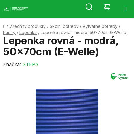
Přejít
Hledat
NÁKUP
na
obsah
KOŠÍK
Domů
/
Všechny produkty
/
Školní potřeby
/
Výtvarné potřeby
/
Papíry
/
Lepenka
/
Lepenka rovná - modrá, 50x70cm (E-Welle)
Lepenka rovná - modrá,
50x70cm (E-Welle)
Značka:
STEPA