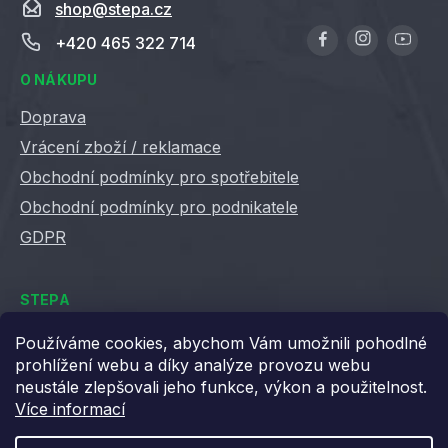
shop
@
stepa.cz
+420 465 322 714
O NÁKUPU
Doprava
Vrácení zboží / reklamace
Obchodní podmínky pro spotřebitele
Obchodní podmínky pro podnikatele
GDPR
STEPA
Kontakty
Používáme cookies, abychom Vám umožnili pohodlné
prohlížení webu a díky analýze provozu webu
Kariéra ve Stepě
neustále zlepšovali jeho funkce, výkon a použitelnost.
Věrnostní slevy
Více informací
Velkoobchod / B2B