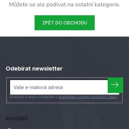
Můžete se ale podívat na ostatní kategorie.
ZPĚT DO OBCHODU
Z
á
Odebírat newsletter
p
a
t
í
Vložením e-mailu souhlasíte s
podmínkami ochrany osobních údajů
Kontakt