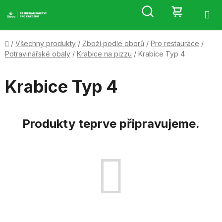
Přejít
Hledat
NÁKUP
na
obsah
KOŠÍK
Domů
/
Všechny produkty
/
Zboží podle oborů
/
Pro restaurace
/
Potravinářské obaly
/
Krabice na pizzu
/
Krabice Typ 4
Krabice Typ 4
Produkty teprve připravujeme.