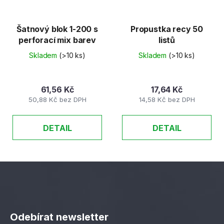
Šatnový blok 1-200 s
Propustka recy 50
perforací mix barev
listů
Skladem
(>10 ks)
Skladem
(>10 ks)
61,56 Kč
17,64 Kč
50,88 Kč bez DPH
14,58 Kč bez DPH
DETAIL
DETAIL
Z
á
Odebírat newsletter
p