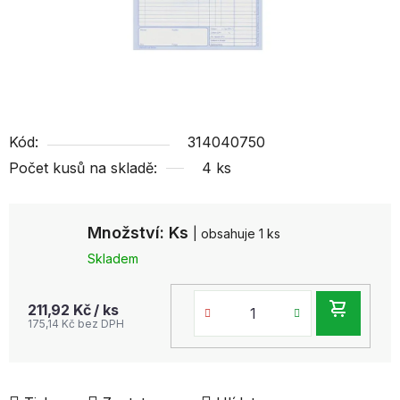
Kód:
314040750
Počet kusů na skladě:
4 ks
Množství: Ks
| obsahuje 1 ks
Skladem
DO
211,92 Kč
/ ks
175,14 Kč bez DPH
KOŠ