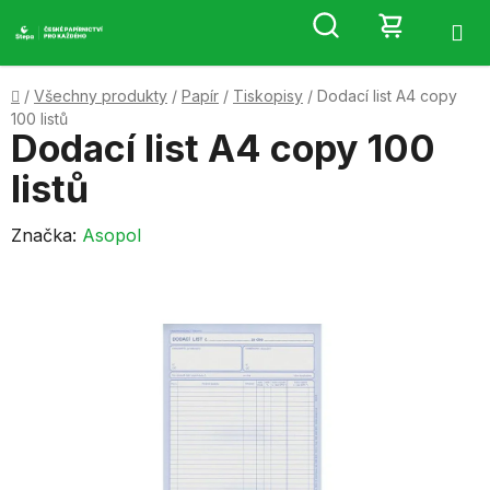
Přejít
Hledat
NÁKUP
na
obsah
KOŠÍK
Domů
/
Všechny produkty
/
Papír
/
Tiskopisy
/
Dodací list A4 copy
100 listů
Dodací list A4 copy 100
listů
Značka:
Asopol