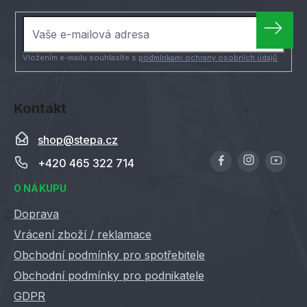
a
t
í
Vložením e-mailu souhlasíte s
podmínkami ochrany osobních údajů
Kontakt
shop
@
stepa.cz
+420 465 322 714
O NÁKUPU
Doprava
Vrácení zboží / reklamace
Obchodní podmínky pro spotřebitele
Obchodní podmínky pro podnikatele
GDPR