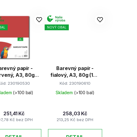
z
e
n
BAL
NOVÝ OBAL
í
p
r
o
d
arevný papír -
Barevný papír -
u
rvený, A3, 80g
fialový, A3, 80g (100
k
(100 listů)
listů)
Kód:
230190530
Kód:
230190610
t
ladem
(>100 bal)
Skladem
(>100 bal)
ů
251,41 Kč
258,03 Kč
7,78 Kč bez DPH
213,25 Kč bez DPH
DETAIL
DETAIL