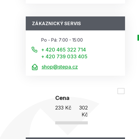
ZÁKAZNICKÝ SERVIS
Po - Pá: 7:00 - 15:00
+ 420 465 322 714
+ 420 739 033 405
shop@stepa.cz
Cena
233
Kč
302
Kč