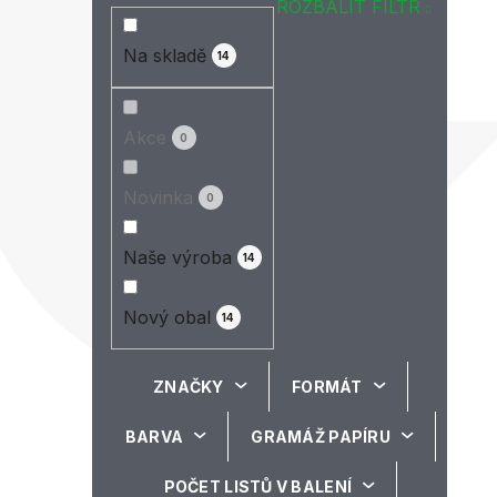
ROZBALIT FILTR
Na skladě
14
Akce
0
Novinka
0
Naše výroba
14
Nový obal
14
ZNAČKY
FORMÁT
BARVA
GRAMÁŽ PAPÍRU
POČET LISTŮ V BALENÍ