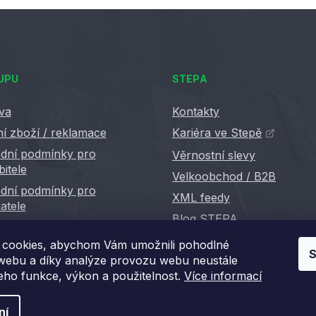
i
s
u
UPU
STEPA
va
Kontakty
í zboží / reklamace
Kariéra ve Stepě
dní podmínky pro
Věrnostní slevy
bitele
Velkoobchod / B2B
dní podmínky pro
XML feedy
atele
Blog STEPA
cookies, abychom Vám umožnili pohodlné
S
 webu a díky analýze provozu webu neustále
jeho funkce, výkon a použitelnost.
Více informací
ní