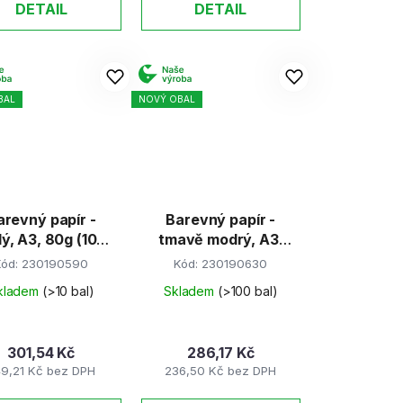
DETAIL
DETAIL
BAL
NOVÝ OBAL
arevný papír -
Barevný papír -
ý, A3, 80g (100
tmavě modrý, A3,
listů)
80g (100 listů)
Kód:
230190590
Kód:
230190630
kladem
(>10 bal)
Skladem
(>100 bal)
301,54 Kč
286,17 Kč
9,21 Kč bez DPH
236,50 Kč bez DPH