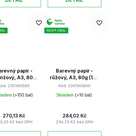
BAL
NOVÝ OBAL
arevný papír -
Barevný papír -
nžový, A3, 80g
růžový, A3, 80g (100
(100 listů)
listů)
Kód:
230190560
Kód:
230190600
ladem
(>100 bal)
Skladem
(>10 bal)
270,13 Kč
284,02 Kč
3,25 Kč bez DPH
234,73 Kč bez DPH