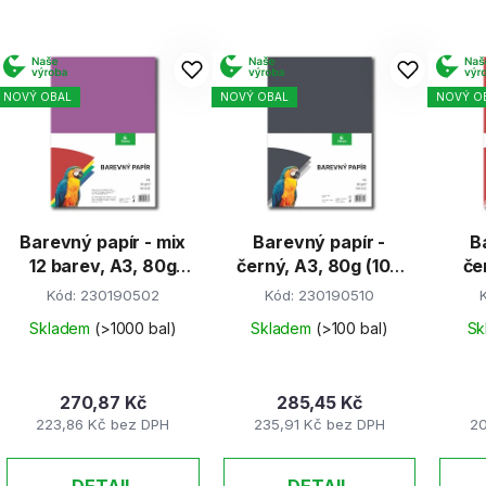
V
ý
NOVÝ OBAL
NOVÝ OBAL
NOVÝ O
p
s
p
r
Barevný papír - mix
Barevný papír -
B
o
12 barev, A3, 80g
černý, A3, 80g (100
če
d
(60 listů)
listů)
Kód:
230190502
Kód:
230190510
u
k
Skladem
(>1000 bal)
Skladem
(>100 bal)
Sk
t
ů
270,87 Kč
285,45 Kč
223,86 Kč bez DPH
235,91 Kč bez DPH
20
DETAIL
DETAIL