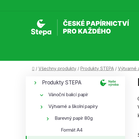
Přejít
na
obsah
Domů
/
Všechny produkty
/
Produkty STEPA
/
Výtvarné a
P
K
Přeskočit
Produkty STEPA
a
kategorie
o
t
s
Vánoční balicí papír
e
t
g
Výtvarné a školní papíry
r
o
Barevný papír 80g
a
r
i
n
Formát A4
e
n