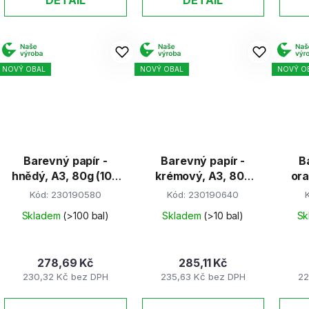
NOVÝ OBAL
NOVÝ OBAL
NOVÝ O
Barevný papír -
Barevný papír -
B
hnědý, A3, 80g (100
krémový, A3, 80g
ora
listů)
(100 listů)
Kód:
230190580
Kód:
230190640
Skladem
(>100 bal)
Skladem
(>10 bal)
Sk
278,69 Kč
285,11 Kč
230,32 Kč bez DPH
235,63 Kč bez DPH
22