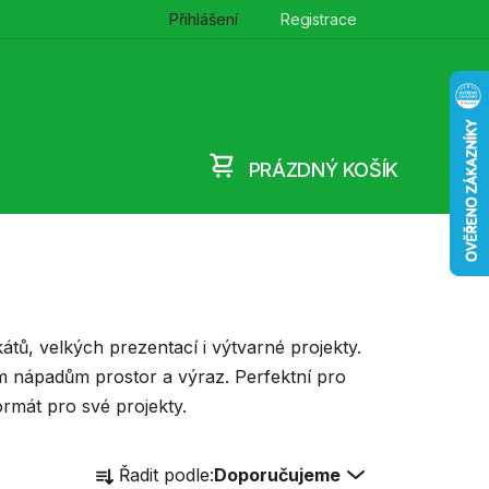
Přihlášení
Registrace
PRÁZDNÝ KOŠÍK
NÁKUPNÍ
KOŠÍK
kátů, velkých prezentací i výtvarné projekty.
šim nápadům prostor a výraz. Perfektní pro
formát pro své projekty.
Ř
Řadit podle:
Doporučujeme
a