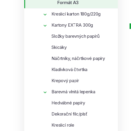
Formát A3
í
p
Kreslicí karton 180g/220g
a
Kartony EXTRA 300g
n
e
i
Složky barevných papírů
l
Skicáky
Náčrtníky, náčrtkové papíry
Kladívková čtvrtka
Krepový papír
Barevná vlnitá lepenka
Hedvábné papíry
Dekorační filc/plsť
Kreslicí role