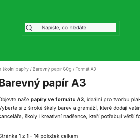
 školní papíry
/
Barevný papír 80g
/
Formát A3
Barevný papír A3
Objevte naše
papíry ve formátu A3
, ideální pro tvorbu pla
Vyberte si z široké škály barev a gramáží, které dodají va
kanceláře, školy i kreativní nadšence, kteří potřebují větší 
Stránka
1
z
1
-
14
položek celkem