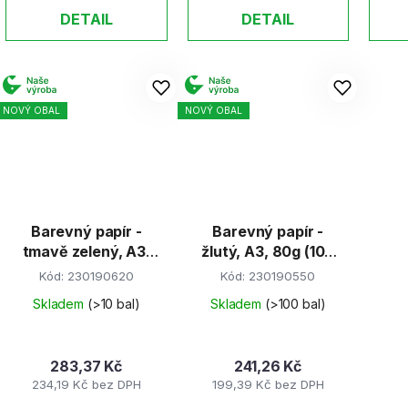
DETAIL
DETAIL
NOVÝ OBAL
NOVÝ OBAL
Barevný papír -
Barevný papír -
tmavě zelený, A3,
žlutý, A3, 80g (100
80g (100 listů)
listů)
Kód:
230190620
Kód:
230190550
Skladem
(>10 bal)
Skladem
(>100 bal)
283,37 Kč
241,26 Kč
234,19 Kč bez DPH
199,39 Kč bez DPH