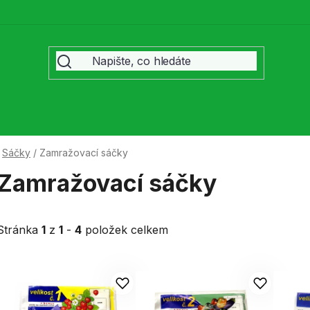
Sáčky
/
Zamražovací sáčky
Zamražovací sáčky
Stránka
1
z
1
-
4
položek celkem
V
ý
p