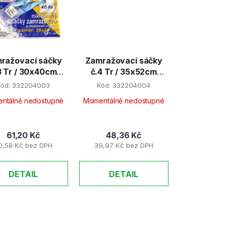
p
r
o
d
ražovací sáčky
Zamražovací sáčky
u
3 Tr / 30x40cm
č.4 Tr / 35x52cm
k
40ks/bal
20ks/bal
Kód:
332204003
Kód:
332204004
t
ntálně nedostupné
Momentálně nedostupné
ů
61,20 Kč
48,36 Kč
0,58 Kč bez DPH
39,97 Kč bez DPH
DETAIL
DETAIL