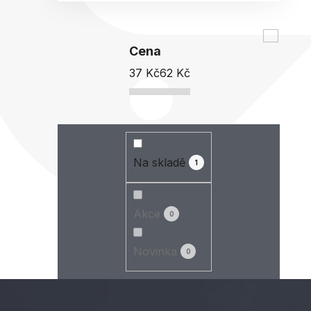
Cena
37
Kč
62
Kč
Na skladě
1
Akce
0
Novinka
0