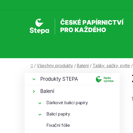
Přejít
na
obsah
Domů
/
Všechny produkty
/
Balení
/
Tašky, sáčky, pytle
/
P
K
Přeskočit
Produkty STEPA
a
kategorie
o
t
s
Balení
e
t
g
Dárkové balicí papíry
r
o
a
Balicí papíry
r
i
n
Fixační fólie
e
n