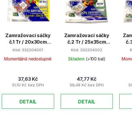
s
p
r
Zamražovací sáčky
Zamražovací sáčky
Zam
o
č.1 Tr / 20x30cm
č.2 Tr / 25x35cm
č.
d
40ks/bal
40ks/bal
Kód:
332204001
Kód:
332204002
u
k
Momentálně nedostupné
Skladem
(>100 bal)
Mome
t
ů
37,63 Kč
47,77 Kč
31,10 Kč bez DPH
39,48 Kč bez DPH
5
DETAIL
DETAIL
O
v