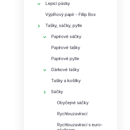
Lepicí pásky
í
i
p
Výplňový papír - Fillip Box
a
Tašky, sáčky, pytle
n
e
Papírové sáčky
l
Papírové tašky
Papírové pytle
Dárkové tašky
Tašky a košilky
Sáčky
Obyčejné sáčky
Rychlouzavírací
Rychlouzavírací s euro-
závěsem