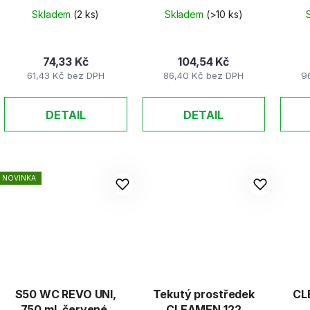
Skladem
(2 ks)
Skladem
(>10 ks)
74,33 Kč
104,54 Kč
61,43 Kč bez DPH
86,40 Kč bez DPH
9
DETAIL
DETAIL
NOVINKA
S50 WC REVO UNI,
Tekutý prostředek
CL
750 ml, červené,
CLEAMEN 122