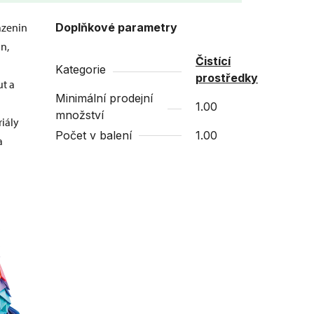
azenin
Doplňkové parametry
n,
Čistící
Kategorie
prostředky
ut a
Minimální prodejní
1.00
množství
iály
Počet v balení
1.00
a