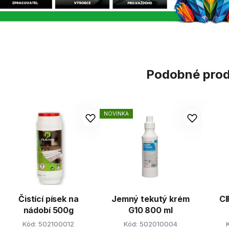
Podobné pro
NOVINKA
Čistící písek na
Jemný tekutý krém
CI
nádobí 500g
G10 800 ml
Kód:
502100012
Kód:
502010004