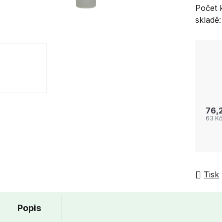
Počet 
skladě:
76,
63 K
Tisk
Popis