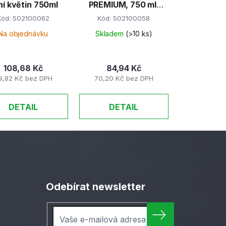
ní květin 750ml
PREMIUM, 750 ml,
zelené
Kód:
502100062
Kód:
502100058
Na objednávku
Skladem
(>10 ks)
108,68 Kč
84,94 Kč
9,82 Kč bez DPH
70,20 Kč bez DPH
DETAIL
DETAIL
Odebírat newsletter