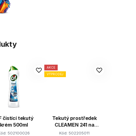
dukty
AKCE
VÝPRODEJ
F čistící tekutý
Tekutý prostředek
krém 500ml
CLEAMEN 241 na
konvektomaty a
Kód:
502100026
Kód:
502205011