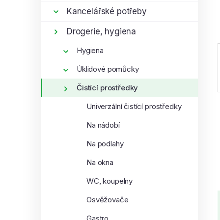
í
Kancelářské potřeby
p
Drogerie, hygiena
a
n
Hygiena
e
Úklidové pomůcky
l
Čistící prostředky
Univerzální čistící prostředky
Na nádobí
Na podlahy
Na okna
WC, koupelny
Osvěžovače
Gastro