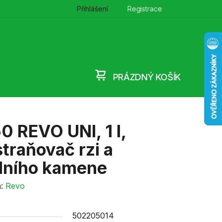
Přihlášení
Registrace
PRÁZDNÝ KOŠÍK
NÁKUPNÍ
KOŠÍK
 REVO UNI, 1 l,
traňovač rzi a
dního kamene
a:
Revo
502205014