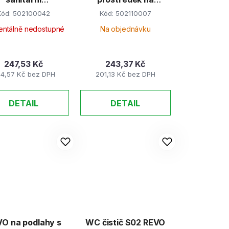
tralizátor pachů
nádobí BUBLINKA 5l
Kód:
502100042
Kód:
502110007
550ml
ntálně nedostupné
Na objednávku
247,53 Kč
243,37 Kč
4,57 Kč bez DPH
201,13 Kč bez DPH
DETAIL
DETAIL
O na podlahy s
WC čistič S02 REVO