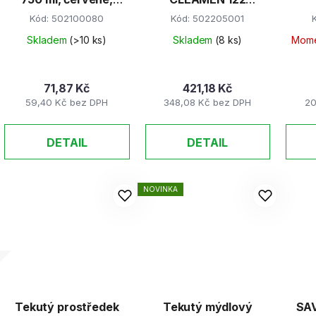
čisticí prostředek na
podlahy s leskem 5l
neu
Kód:
502100080
Kód:
502205001
toalety
Skladem
(>10 ks)
Skladem
(8 ks)
Mome
71,87 Kč
421,18 Kč
59,40 Kč bez DPH
348,08 Kč bez DPH
20
DETAIL
DETAIL
NOVINKA
Tekutý prostředek
Tekutý mýdlový
SAV