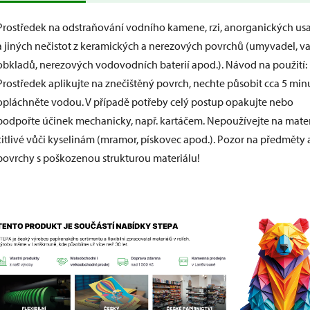
Prostředek na odstraňování vodního kamene, rzi, anorganických us
a jiných nečistot z keramických a nerezových povrchů (umyvadel, va
obkladů, nerezových vodovodních baterií apod.). Návod na použití:
Prostředek aplikujte na znečištěný povrch, nechte působit cca 5 min
opláchněte vodou. V případě potřeby celý postup opakujte nebo
podpořte účinek mechanicky, např. kartáčem. Nepoužívejte na mater
citlivé vůči kyselinám (mramor, pískovec apod.). Pozor na předměty 
povrchy s poškozenou strukturou materiálu!