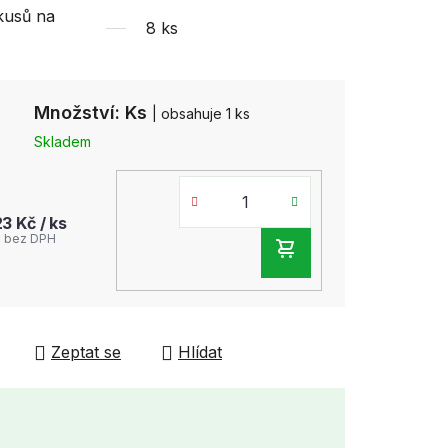
kusů na
8 ks
Množství: Ks
| obsahuje 1 ks
Skladem
23 Kč
/ ks
č bez DPH
DO
KOŠÍKU
Zeptat se
Hlídat