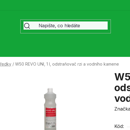
středky
/
W50 REVO UNI, 1 l, odstraňovač rzi a vodního kamene
W50
ods
vo
Značk
Kód: