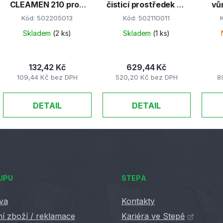
CLEAMEN 210 proti
čisticí prostředek na
vů
silné mastnotě 550
nábytek a podlahy 5
Kód:
502205013
Kód:
502110011
ml
l
Skladem
(2 ks)
Skladem
(1 ks)
132,42 Kč
629,44 Kč
109,44 Kč bez DPH
520,20 Kč bez DPH
8
DETAIL
DETAIL
UPU
STEPA
va
Kontakty
í zboží / reklamace
Kariéra ve Stepě