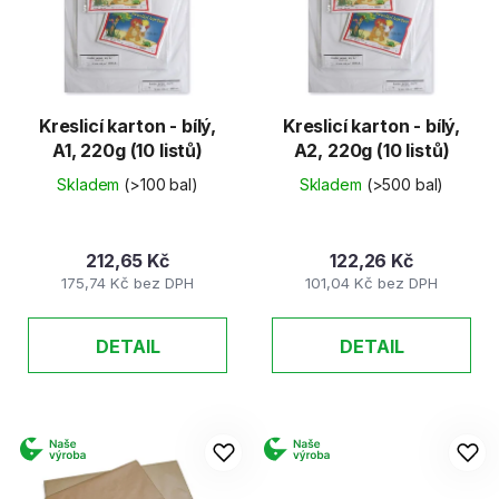
d
s
u
p
k
r
t
o
ů
d
Kreslicí karton - bílý,
Kreslicí karton - bílý,
A1, 220g (10 listů)
A2, 220g (10 listů)
u
k
Skladem
(>100 bal)
Skladem
(>500 bal)
t
ů
212,65 Kč
122,26 Kč
175,74 Kč bez DPH
101,04 Kč bez DPH
DETAIL
DETAIL