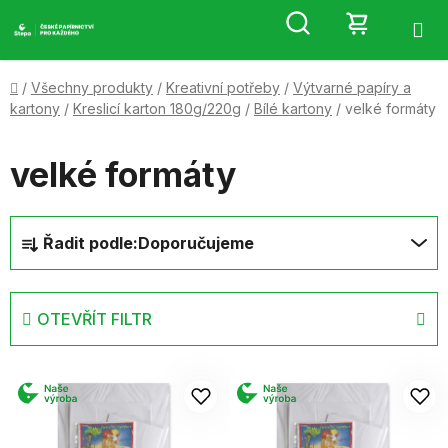
Přejít
Hledat
NÁKUP
na
obsah
KOŠÍK
Domů
/
Všechny produkty
/
Kreativní potřeby
/
Výtvarné papíry a
kartony
/
Kreslicí karton 180g/220g
/
Bílé kartony
/
velké formáty
velké formáty
Ř
Řadit podle:
Doporučujeme
a
z
e
OTEVŘÍT FILTR
n
í
V
p
ý
r
p
o
i