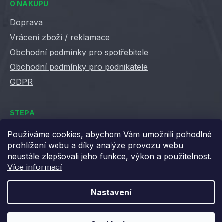
O NÁKUPU
Doprava
Vrácení zboží / reklamace
Obchodní podmínky pro spotřebitele
Obchodní podmínky pro podnikatele
GDPR
STEPA
Kontakty
Používáme cookies, abychom Vám umožnili pohodlné
prohlížení webu a díky analýze provozu webu
Kariéra ve Stepě
neustále zlepšovali jeho funkce, výkon a použitelnost.
Věrnostní slevy
Více informací
Velkoobchod / B2B
XML feedy
Nastavení
Blog STEPA