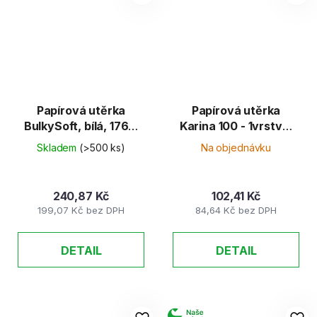
Papírová utěrka
Papírová utěrka
BulkySoft, bílá, 176m
Karina 100 - 1vrstvá,
x 24cm, prům. 25cm,
20cm x 100m
Skladem
(>500 ks)
Na objednávku
2 vrst.
240,87 Kč
102,41 Kč
199,07 Kč bez DPH
84,64 Kč bez DPH
DETAIL
DETAIL