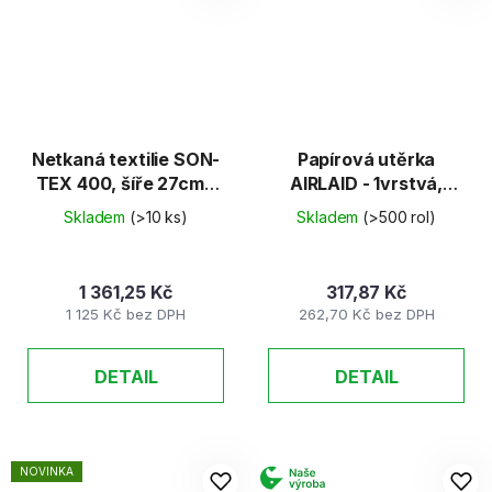
Netkaná textilie SON-
Papírová utěrka
TEX 400, šíře 27cm -
AIRLAID - 1vrstvá,
modrá
20cm x 77m
Skladem
(>10 ks)
Skladem
(>500 rol)
1 361,25 Kč
317,87 Kč
1 125 Kč bez DPH
262,70 Kč bez DPH
DETAIL
DETAIL
NOVINKA