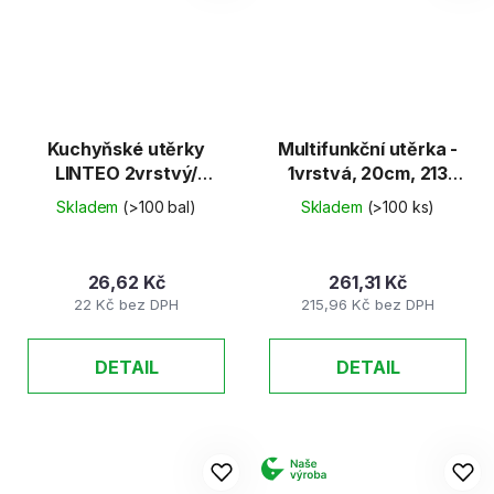
Kuchyňské utěrky
Multifunkční utěrka -
LINTEO 2vrstvý/
1vrstvá, 20cm, 213
2x10m 2role/bal
útržků
Skladem
(>100 bal)
Skladem
(>100 ks)
26,62 Kč
261,31 Kč
22 Kč bez DPH
215,96 Kč bez DPH
DETAIL
DETAIL