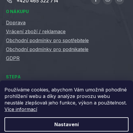
+420 465 322 714
O NÁKUPU
Doprava
Vrácení zboží / reklamace
Obchodní podmínky pro spotřebitele
Obchodní podmínky pro podnikatele
GDPR
STEPA
Kontakty
Používáme cookies, abychom Vám umožnili pohodlné
prohlížení webu a díky analýze provozu webu
Kariéra ve Stepě
neustále zlepšovali jeho funkce, výkon a použitelnost.
Věrnostní slevy
Více informací
Velkoobchod / B2B
XML feedy
Nastavení