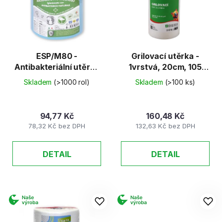
d
s
u
p
k
r
t
o
ů
d
ESP/M80 -
Grilovací utěrka -
Antibakteriální utěrka
1vrstvá, 20cm, 105
u
PK Maxi - 2vrs.,
útržků
k
Skladem
(>1000 rol)
Skladem
(>100 ks)
333útr. (modrý)
t
ů
94,77 Kč
160,48 Kč
78,32 Kč bez DPH
132,63 Kč bez DPH
DETAIL
DETAIL