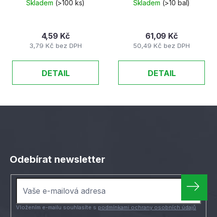
Skladem
(>100 ks)
Skladem
(>10 bal)
4,59 Kč
61,09 Kč
3,79 Kč bez DPH
50,49 Kč bez DPH
DETAIL
DETAIL
Z
á
Odebírat newsletter
p
a
t
í
Vložením e-mailu souhlasíte s
podmínkami ochrany osobních údajů