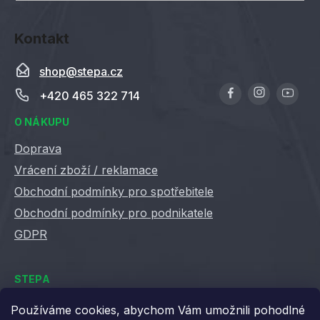
Kontakt
shop
@
stepa.cz
+420 465 322 714
O NÁKUPU
Doprava
Vrácení zboží / reklamace
Obchodní podmínky pro spotřebitele
Obchodní podmínky pro podnikatele
GDPR
STEPA
Kontakty
Používáme cookies, abychom Vám umožnili pohodlné