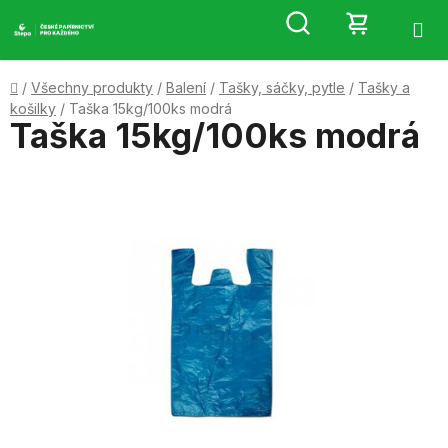
Přejít
Hledat
NÁKUP
na
obsah
KOŠÍK
Domů
/
Všechny produkty
/
Balení
/
Tašky, sáčky, pytle
/
Tašky a
košilky
/
Taška 15kg/100ks modrá
Taška 15kg/100ks modrá