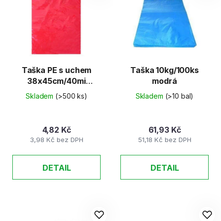
Taška PE s uchem
Taška 10kg/100ks
38x45cm/40mi
modrá
červená
Skladem
(>500 ks)
Skladem
(>10 bal)
4,82 Kč
61,93 Kč
3,98 Kč bez DPH
51,18 Kč bez DPH
DETAIL
DETAIL