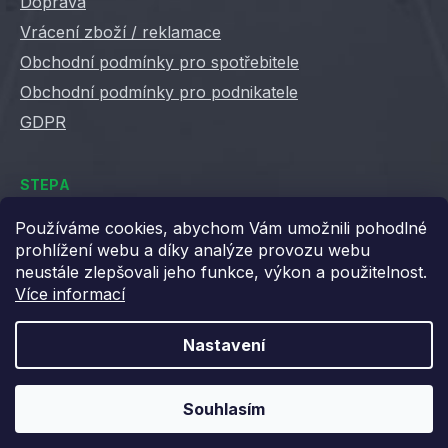
Doprava
Vrácení zboží / reklamace
Obchodní podmínky pro spotřebitele
Obchodní podmínky pro podnikatele
GDPR
STEPA
Kontakty
Používáme cookies, abychom Vám umožnili pohodlné
prohlížení webu a díky analýze provozu webu
Kariéra ve Stepě
neustále zlepšovali jeho funkce, výkon a použitelnost.
Věrnostní slevy
Více informací
Velkoobchod / B2B
XML feedy
Nastavení
Blog STEPA
Souhlasím
Vytvořil Shoptet
Copyright 2026
Stepa
. Všechna práva vyhrazena.