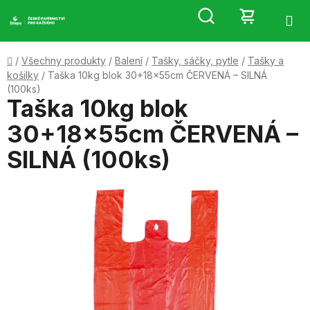
Přejít
Hledat
NÁKUP
na
obsah
KOŠÍK
Domů
/
Všechny produkty
/
Balení
/
Tašky, sáčky, pytle
/
Tašky a
košilky
/
Taška 10kg blok 30+18x55cm ČERVENÁ – SILNÁ
(100ks)
Taška 10kg blok
30+18x55cm ČERVENÁ –
SILNÁ (100ks)