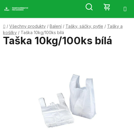
Přejít
Hledat
NÁKUP
na
obsah
KOŠÍK
Domů
/
Všechny produkty
/
Balení
/
Tašky, sáčky, pytle
/
Tašky a
košilky
/
Taška 10kg/100ks bílá
Taška 10kg/100ks bílá