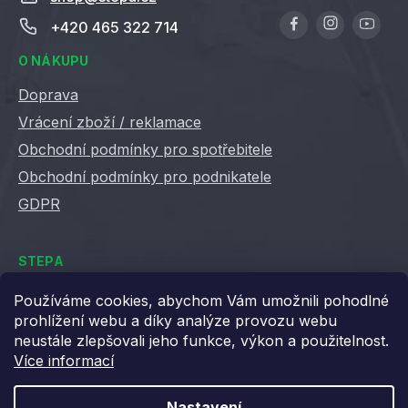
+420 465 322 714
O NÁKUPU
Doprava
Vrácení zboží / reklamace
Obchodní podmínky pro spotřebitele
Obchodní podmínky pro podnikatele
GDPR
STEPA
Kontakty
Používáme cookies, abychom Vám umožnili pohodlné
prohlížení webu a díky analýze provozu webu
Kariéra ve Stepě
neustále zlepšovali jeho funkce, výkon a použitelnost.
Věrnostní slevy
Více informací
Velkoobchod / B2B
XML feedy
Nastavení