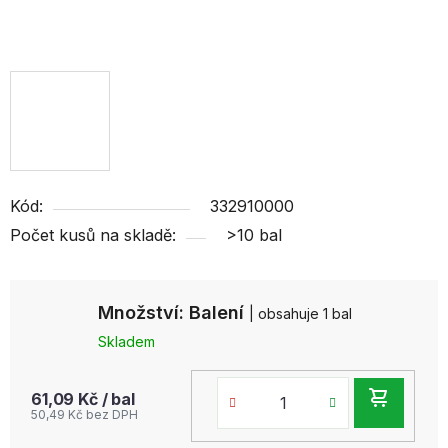
Kód:
332910000
Počet kusů na skladě:
>10 bal
Množství: Balení
| obsahuje 1 bal
Skladem
DO
61,09 Kč
/ bal
50,49 Kč bez DPH
KOŠ