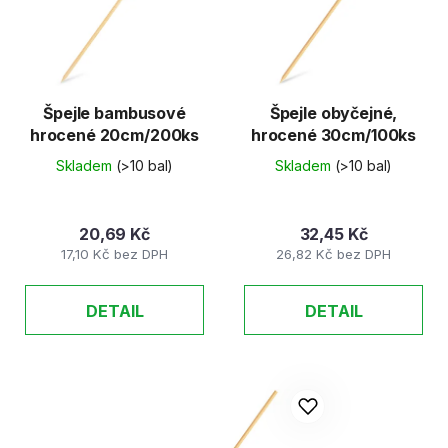
d
s
u
p
k
r
t
o
ů
d
Špejle bambusové
Špejle obyčejné,
hrocené 20cm/200ks
hrocené 30cm/100ks
u
k
Skladem
(>10 bal)
Skladem
(>10 bal)
t
ů
20,69 Kč
32,45 Kč
17,10 Kč bez DPH
26,82 Kč bez DPH
DETAIL
DETAIL