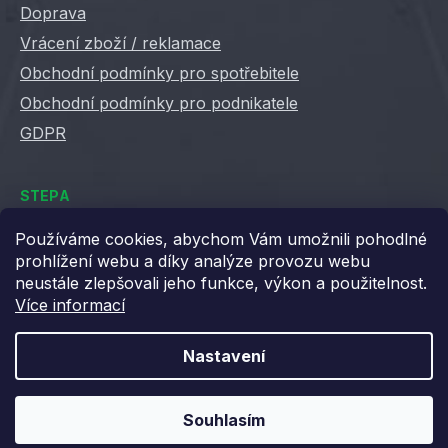
Doprava
Vrácení zboží / reklamace
Obchodní podmínky pro spotřebitele
Obchodní podmínky pro podnikatele
GDPR
STEPA
Kontakty
Používáme cookies, abychom Vám umožnili pohodlné
prohlížení webu a díky analýze provozu webu
Kariéra ve Stepě
neustále zlepšovali jeho funkce, výkon a použitelnost.
Věrnostní slevy
Více informací
Velkoobchod / B2B
XML feedy
Nastavení
Blog STEPA
Souhlasím
Vytvořil Shoptet
Copyright 2026
Stepa
. Všechna práva vyhrazena.