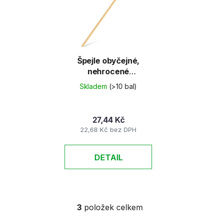
Špejle obyčejné,
nehrocené
30cm/100ks
Skladem
(>10 bal)
27,44 Kč
22,68 Kč bez DPH
DETAIL
3
položek celkem
O