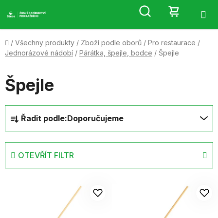
Přejít
Hledat
NÁKUP
na
obsah
KOŠÍK
Domů
/
Všechny produkty
/
Zboží podle oborů
/
Pro restaurace
/
Jednorázové nádobí
/
Párátka, špejle, bodce
/
Špejle
Špejle
Ř
Řadit podle:
Doporučujeme
a
z
e
OTEVŘÍT FILTR
n
í
V
p
ý
r
p
o
i