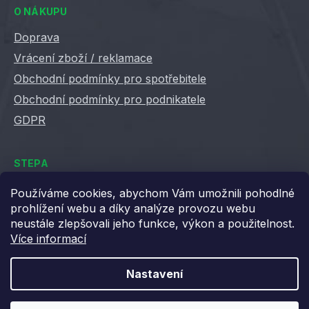
O NÁKUPU
Doprava
Vrácení zboží / reklamace
Obchodní podmínky pro spotřebitele
Obchodní podmínky pro podnikatele
GDPR
STEPA
Kontakty
Používáme cookies, abychom Vám umožnili pohodlné
prohlížení webu a díky analýze provozu webu
Kariéra ve Stepě
neustále zlepšovali jeho funkce, výkon a použitelnost.
Věrnostní slevy
Více informací
Velkoobchod / B2B
XML feedy
Nastavení
Blog STEPA