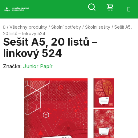
Přejít
Hledat
NÁKUP
na
obsah
KOŠÍK
Domů
/
Všechny produkty
/
Školní potřeby
/
Školní sešity
/
Sešit A5,
20 listů – linkový 524
Sešit A5, 20 listů –
linkový 524
Značka:
Junior Papír