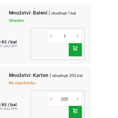
Množství: Balení
| obsahuje 1 bal
Skladem
8 Kč
/ bal
 Kč bez DPH
DO
KOŠÍKU
Množství: Karton
| obsahuje 200 bal
Na objednávku
8 Kč
/ bal
 Kč bez DPH
DO