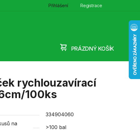
Přihlášení
Registrace
PRÁZDNÝ KOŠÍK
NÁKUPNÍ
KOŠÍK
ek rychlouzavírací
6cm/100ks
334904060
kusů na
>100 bal