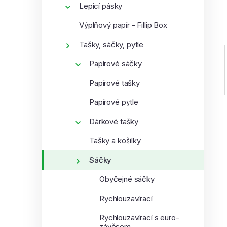
Lepicí pásky
í
p
Výplňový papír - Fillip Box
a
Tašky, sáčky, pytle
n
e
Papírové sáčky
l
Papírové tašky
Papírové pytle
Dárkové tašky
Tašky a košilky
Sáčky
Obyčejné sáčky
Rychlouzavírací
Rychlouzavírací s euro-
závěsem