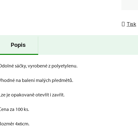
Tisk
Popis
Odolné sáčky, vyrobené z polyetylenu.
Vhodné na balení malých předmětů.
Lze je opakovaně otevřít i zavřít.
Cena za 100 ks.
Rozměr 4x6cm.