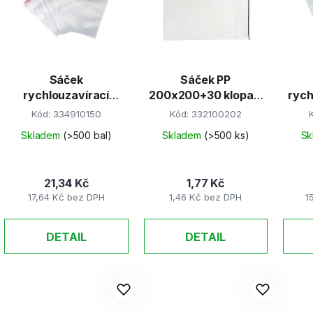
Sáček
Sáček PP
rychlouzavírací
200x200+30 klopa s
rych
10x15cm/100ks
lepicí páskou
cm,
Kód:
334910150
Kód:
332100202
Skladem
(>500 bal)
Skladem
(>500 ks)
Sk
21,34 Kč
1,77 Kč
17,64 Kč bez DPH
1,46 Kč bez DPH
1
DETAIL
DETAIL