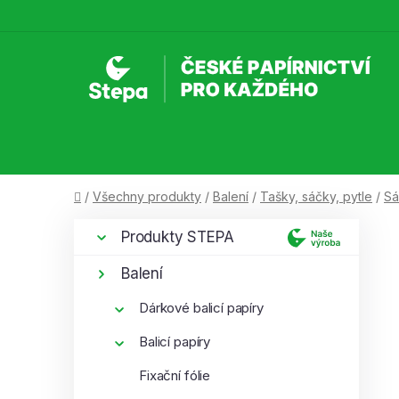
Přejít
na
obsah
Domů
/
Všechny produkty
/
Balení
/
Tašky, sáčky, pytle
/
Sá
P
K
Přeskočit
Produkty STEPA
a
kategorie
o
t
s
Balení
e
t
g
Dárkové balicí papíry
r
o
a
Balicí papíry
r
i
n
Fixační fólie
e
n