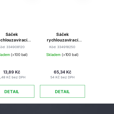
Sáček
Sáček
ychlouzavírací
rychlouzavírací
8x12cm/100ks EAN
18x25cm/100ks
Kód:
334908120
Kód:
334918250
ladem
(>100 bal)
Skladem
(>100 bal)
13,89 Kč
65,34 Kč
1,48 Kč bez DPH
54 Kč bez DPH
DETAIL
DETAIL