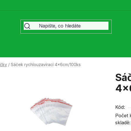
čky
/
Sáček rychlouzavírací 4x6cm/100ks
Sáč
4x
Kód:
Počet 
skladě: