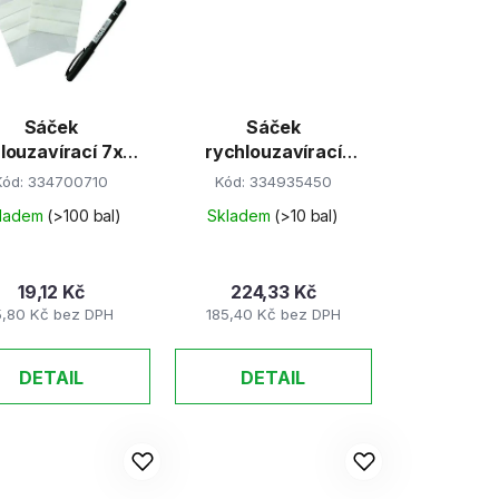
Sáček
Sáček
louzavírací 7x10
rychlouzavírací
 s popis.pruhy,
35x45cm/100ks
Kód:
334700710
Kód:
334935450
EAN
ladem
(>100 bal)
Skladem
(>10 bal)
19,12 Kč
224,33 Kč
5,80 Kč bez DPH
185,40 Kč bez DPH
DETAIL
DETAIL