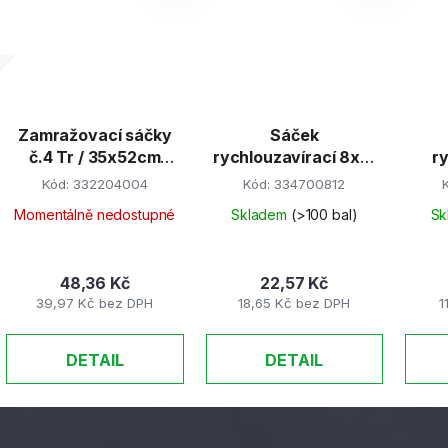
Zamražovací sáčky
Sáček
č.4 Tr / 35x52cm
rychlouzavírací 8x12
r
20ks/bal
cm, s popis.pruhy,
Kód:
332204004
Kód:
334700812
EAN
Momentálně nedostupné
Skladem
(>100 bal)
Sk
48,36 Kč
22,57 Kč
39,97 Kč bez DPH
18,65 Kč bez DPH
1
DETAIL
DETAIL