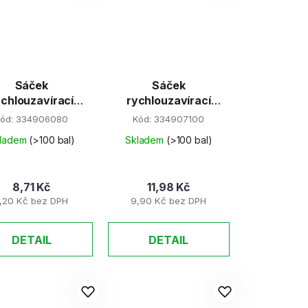
Sáček
Sáček
ychlouzavírací
rychlouzavírací
6x8cm/100ks EAN
7x10cm/100ks
ód:
334906080
Kód:
334907100
ladem
(>100 bal)
Skladem
(>100 bal)
8,71 Kč
11,98 Kč
,20 Kč bez DPH
9,90 Kč bez DPH
DETAIL
DETAIL