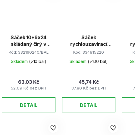
Sáček 10+6x24
Sáček
skládaný čirý v
rychlouzavírací
r
boxu/1000ks
15x22cm/100ks
Kód:
332160240/BAL
Kód:
334915220
K
Skladem
(>10 bal)
Skladem
(>100 bal)
Sk
63,03 Kč
45,74 Kč
52,09 Kč bez DPH
37,80 Kč bez DPH
7
DETAIL
DETAIL